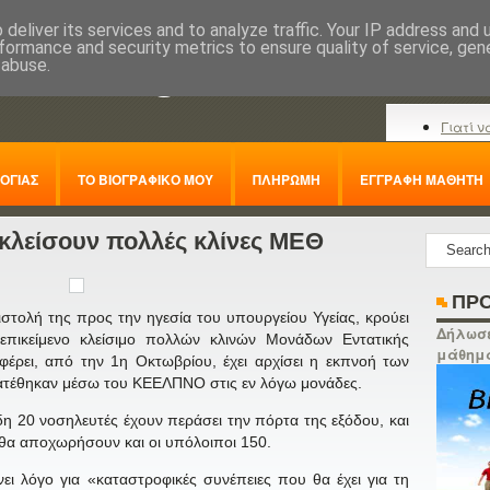
deliver its services and to analyze traffic. Your IP address and
formance and security metrics to ensure quality of service, ge
nline.gr
 abuse.
Γιατί ν
ΟΓΙΑΣ
ΤΟ ΒΙΟΓΡΑΦΙΚΟ ΜΟΥ
ΠΛΗΡΩΜΗ
ΕΓΓΡΑΦΗ ΜΑΘΗΤΗ
 κλείσουν πολλές κλίνες ΜΕΘ
ΠΡΟ
τολή της προς την ηγεσία του υπουργείου Υγείας, κρούει
Δήλωσε
επικείμενο κλείσιμο πολλών κλινών Μονάδων Εντατικής
μάθημ
έρει, από την 1η Οκτωβρίου, έχει αρχίσει η εκπνοή των
τέθηκαν μέσω του ΚΕΕΛΠΝΟ στις εν λόγω μονάδες.
η 20 νοσηλευτές έχουν περάσει την πόρτα της εξόδου, και
θα αποχωρήσουν και οι υπόλοιποι 150.
 λόγο για «καταστροφικές συνέπειες που θα έχει για τη