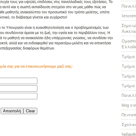
υχία τους για υψηλές επιδόσεις στις πανελλαδικές τους εξετάσεις. Το
Πανελλ
ια αυτό και η σωστή εκπαίδευση στοχεύει στο να μας μάθει πώς να
κάθε μαθητής ανακαλύπτει τον προσωπικό του τρόπο μελέτης, οπότε
Ιστοτό
τικό, το διάβασμα γίνεται και ευχάριστο!
Σημειώ
ι το Υπουργείο είναι η ευαισθητοποίηση και ο προβληματισμός των
Λυκείο
συνδέονται άμεσα με τη ζωή, την υγεία και το περιβάλλον τους. Η
ά το μαθητή να ανακαλέσει ήδη υπάρχουσες γνώσεις, να συνδέσει την
Ομοσπο
κτά, αλλά και να ενδιαφερθεί για περαιτέρω μελέτη και να αποκτήσει
Ελλάδ
επεξεργασίας διαφόρων θεμάτων.
Τμήμα 
Τμήμα 
χεία σας για να επικοινωνήσουμε μαζί σας:
Τμήμα 
Τμήμα 
Πανελλ
blog ε
Πεντα
Σχολικ
hellasdir