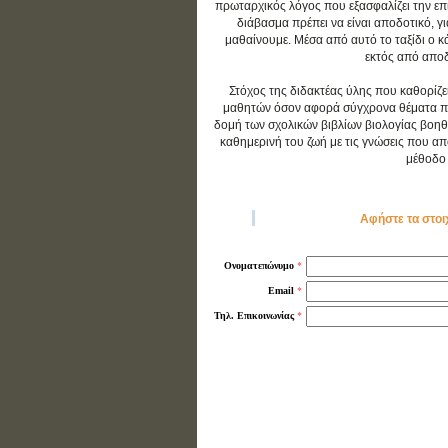
πρωταρχικός λόγος που εξασφαλίζει την επιτ
διάβασμα πρέπει να είναι αποδοτικό, γ
μαθαίνουμε. Μέσα από αυτό το ταξίδι ο 
εκτός από αποδο
Στόχος της διδακτέας ύλης που καθορίζε
μαθητών όσον αφορά σύγχρονα θέματα που 
δομή των σχολικών βιβλίων βιολογίας βοηθ
καθημερινή του ζωή με τις γνώσεις που απο
μέθοδο 
Αφήστε τα στοι
*
Ονοματεπώνυμο
*
Email
*
Τηλ. Επικοινωνίας