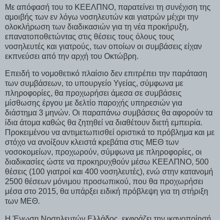
Με απόφασή του το ΚΕΕΛΠΝΟ, παρατείνει τη συνέχιση της
αμοιβής των εν λόγω νοσηλευτών και γιατρών μέχρι την
ολοκλήρωση των διαδικασιών για τη νέα προκήρυξη,
επανατοποθετώντας στις θέσεις τους όλους τους
νοσηλευτές και γιατρούς, των οποίων οι συμβάσεις είχαν
εκπνεύσει από την αρχή του Οκτώβρη.
Επειδή το νομοθετικό πλαίσιο δεν επιτρέπει την παράταση
των συμβάσεων, το υπουργείο Υγείας, σύμφωνα με
πληροφορίες, θα προχωρήσει άμεσα σε συμβάσεις
μίσθωσης έργου με δελτίο παροχής υπηρεσιών για
διάστημα 3 μηνών. Οι παραπάνω συμβάσεις θα αφορούν τα
ίδια άτομα καθώς θα ζητηθεί να διαθέτουν διετή εμπειρία.
Προκειμένου να αντιμετωπισθεί οριστικά το πρόβλημα και με
στόχο να ανοίξουν κλειστά κρεβάτια στις ΜΕΘ των
νοσοκομείων, προχωρούν, σύμφωνα με πληροφορίες, οι
διαδικασίες ώστε να προκηρυχθούν μέσω ΚΕΕΛΠΝΟ, 500
θέσεις (100 γιατροί και 400 νοσηλευτές), ενώ στην κατανομή
2500 θέσεων μόνιμου προσωπικού, που θα προχωρήσει
μέσα στο 2015, θα υπάρξει ειδική πρόβλεψη για τη στήριξη
των ΜΕΘ.
Η Ένωση Νοσηλευτών Ελλάδος, εκφράζει την ικανοποίησή