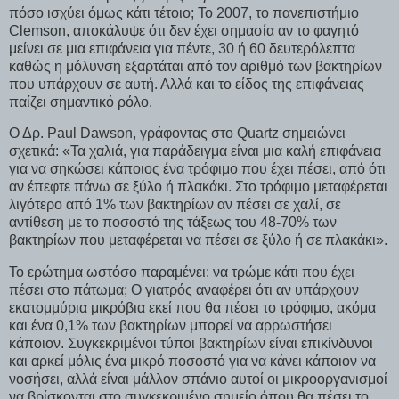
πόσο ισχύει όμως κάτι τέτοιο; Το 2007, το πανεπιστήμιο
Clemson, αποκάλυψε ότι δεν έχει σημασία αν το φαγητό
μείνει σε μια επιφάνεια για πέντε, 30 ή 60 δευτερόλεπτα
καθώς η μόλυνση εξαρτάται από τον αριθμό των βακτηρίων
που υπάρχουν σε αυτή. Αλλά και το είδος της επιφάνειας
παίζει σημαντικό ρόλο.
Ο Δρ. Paul Dawson, γράφοντας στο Quartz σημειώνει
σχετικά: «Τα χαλιά, για παράδειγμα είναι μια καλή επιφάνεια
για να σηκώσει κάποιος ένα τρόφιμο που έχει πέσει, από ότι
αν έπεφτε πάνω σε ξύλο ή πλακάκι. Στο τρόφιμο μεταφέρεται
λιγότερο από 1% των βακτηρίων αν πέσει σε χαλί, σε
αντίθεση με το ποσοστό της τάξεως του 48-70% των
βακτηρίων που μεταφέρεται να πέσει σε ξύλο ή σε πλακάκι».
Το ερώτημα ωστόσο παραμένει: να τρώμε κάτι που έχει
πέσει στο πάτωμα; Ο γιατρός αναφέρει ότι αν υπάρχουν
εκατομμύρια μικρόβια εκεί που θα πέσει το τρόφιμο, ακόμα
και ένα 0,1% των βακτηρίων μπορεί να αρρωστήσει
κάποιον. Συγκεκριμένοι τύποι βακτηρίων είναι επικίνδυνοι
και αρκεί μόλις ένα μικρό ποσοστό για να κάνει κάποιον να
νοσήσει, αλλά είναι μάλλον σπάνιο αυτοί οι μικροοργανισμοί
να βρίσκονται στο συγκεκριμένο σημείο όπου θα πέσει το