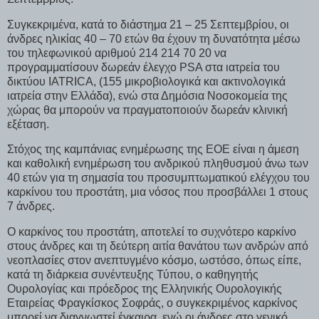
Συγκεκριμένα, κατά το διάστημα 21 – 25 Σεπτεμβρίου, οι
άνδρες ηλικίας 40 – 70 ετών θα έχουν τη δυνατότητα μέσω
του τηλεφωνικού αριθμού 214 214 70 20 να
προγραμματίσουν δωρεάν έλεγχο PSA στα ιατρεία του
δικτύου IATRICA, (155 μικροβιολογικά και ακτινολογικά
ιατρεία στην Ελλάδα), ενώ στα Δημόσια Νοσοκομεία της
χώρας θα μπορούν να πραγματοποιούν δωρεάν κλινική
εξέταση.
Στόχος της καμπάνιας ενημέρωσης της ΕΟΕ είναι η άμεση
και καθολική ενημέρωση του ανδρικού πληθυσμού άνω των
40 ετών για τη σημασία του προσυμπτωματικού ελέγχου του
καρκίνου του προστάτη, μια νόσος που προσβάλλει 1 στους
7 άνδρες.
Ο καρκίνος του προστάτη, αποτελεί το συχνότερο καρκίνο
στους άνδρες και τη δεύτερη αιτία θανάτου των ανδρών από
νεοπλασίες στον ανεπτυγμένο κόσμο, ωστόσο, όπως είπε,
κατά τη διάρκεια συνέντευξης Τύπου, ο καθηγητής
Ουρολογίας και πρόεδρος της Ελληνικής Ουρολογικής
Εταιρείας Φραγκίσκος Σοφράς, ο συγκεκριμένος καρκίνος
μπορεί να διαγνωστεί έγκαιρα, ενώ οι άνδρες στο γενικό