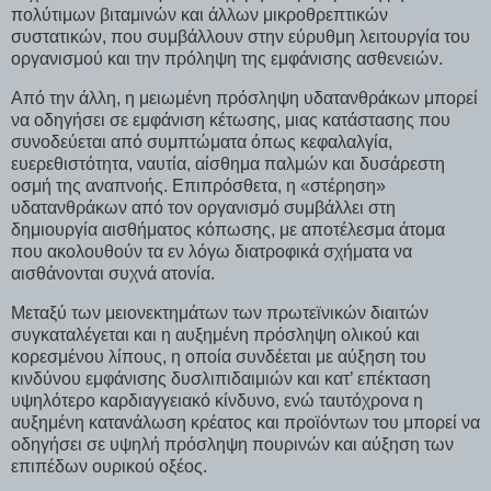
πολύτιμων βιταμινών και άλλων μικροθρεπτικών
συστατικών, που συμβάλλουν στην εύρυθμη λειτουργία του
οργανισμού και την πρόληψη της εμφάνισης ασθενειών.
Από την άλλη, η μειωμένη πρόσληψη υδατανθράκων μπορεί
να οδηγήσει σε εμφάνιση κέτωσης, μιας κατάστασης που
συνοδεύεται από συμπτώματα όπως κεφαλαλγία,
ευερεθιστότητα, ναυτία, αίσθημα παλμών και δυσάρεστη
οσμή της αναπνοής. Επιπρόσθετα, η «στέρηση»
υδατανθράκων από τον οργανισμό συμβάλλει στη
δημιουργία αισθήματος κόπωσης, με αποτέλεσμα άτομα
που ακολουθούν τα εν λόγω διατροφικά σχήματα να
αισθάνονται συχνά ατονία.
Μεταξύ των μειονεκτημάτων των πρωτεϊνικών διαιτών
συγκαταλέγεται και η αυξημένη πρόσληψη ολικού και
κορεσμένου λίπους, η οποία συνδέεται με αύξηση του
κινδύνου εμφάνισης δυσλιπιδαιμιών και κατ’ επέκταση
υψηλότερο καρδιαγγειακό κίνδυνο, ενώ ταυτόχρονα η
αυξημένη κατανάλωση κρέατος και προϊόντων του μπορεί να
οδηγήσει σε υψηλή πρόσληψη πουρινών και αύξηση των
επιπέδων ουρικού οξέος.