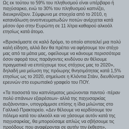
Ως εκ τούτου το 59% του πληθυσμού είναι υπέρβαρο ή
παχύσαρκο, ενώ το 30% του πληθυσμού καπνίζει,
διευκρινίζουν. Σύμφωνα με στοιχεία από το 2010, η
κατανάλωση οινοπνευματωδών ποτών ανέρχεται κατά
μέσον όρο στην Ευρώπη σε 11 λίτρα καθαρού αλκοόλ
ετησίως κατά άτομο.
«Βρισκόμαστε σε καλό δρόμο, το οποίο αποτελεί μια πολύ
καλή είδηση, αλλά δεν θα πρέπει να αφήσουμε τον στόχο
μας από τα μάτια μας, οφείλουμε να κάνουμε περισσότερα
όσον αφορά τους παράγοντες κινδύνου αν θέλουμε
πραγματικά να επιτύχουμε τους στόχους μας το 2020»,
δηλαδή μια μείωση της πρόωρης θνησιμότητας κατά 1,5%
ετησίως ως το 2020, σημείωσε η Κλόντια Στάιν, διευθύντρια
ερευνών στο ευρωπαϊκό γραφείο του ΠΟΥ.
«Τα ποσοστά του καπνίσματος μειώνονται παντού -πέραν
πολύ σπάνιων εξαιρέσεων- αλλά της παχυσαρκίας
αυξάνονται», υπογράμμισε επίσης η ίδια μιλώντας στο
Γαλλικό Πρακτορείο. «Δεν θέλουμε να κερδίσουμε τον
πόλεμο κατά του αλκοόλ και να χάσουμε αυτόν κατά της
παχυσαρκίας, θα μπορούσαμε απλώς να σβήσουμε τις
προόδους που αναφέρονται σε αυτήν την έκθεση»,