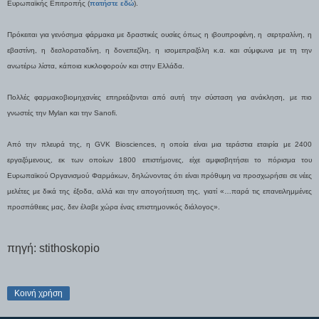
Ευρωπαϊκής Επιτροπής (
πατήστε εδώ
).
Πρόκειται για γενόσημα φάρμακα με δραστικές ουσίες όπως η ιβουπροφένη, η σερτραλίνη, η
εβαστίνη, η δεσλοραταδίνη, η δονεπεζίλη, η ισομεπραζόλη κ.α. και σύμφωνα με τη την
ανωτέρω λίστα, κάποια κυκλοφορούν και στην Ελλάδα.
Πολλές φαρμακοβιομηχανίες επηρεάζονται από αυτή την σύσταση για ανάκληση, με πιο
γνωστές την Mylan και την Sanofi.
Από την πλευρά της, η GVK Biosciences, η οποία είναι μια τεράστια εταιρία με 2400
εργαζόμενους, εκ των οποίων 1800 επιστήμονες, είχε αμφισβητήσει το πόρισμα του
Ευρωπαϊκού Οργανισμού Φαρμάκων, δηλώνοντας ότι είναι πρόθυμη να προσχωρήσει σε νέες
μελέτες με δικά της έξοδα, αλλά και την απογοήτευση της, γιατί «…παρά τις επανειλημμένες
προσπάθειες μας, δεν έλαβε χώρα ένας επιστημονικός διάλογος».
πηγή: stithoskopio
Κοινή χρήση