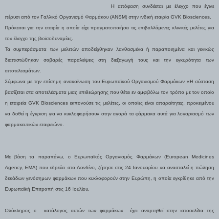
Η απόφαση συνδέεται με έλεγχο που έγινε
πέρυσι από τον Γαλλικό Οργανισμό Φαρμάκου (ANSM) στην ινδική εταιρία GVK Biosciences.
Πρόκειται για την εταιρία η οποία είχε πραγματοποιήσει τις επιβαλλόμενες κλινικές μελέτες για
τον έλεγχο της βιοϊσοδυναμίας.
Τα συμπεράσματα των μελετών αποδείχθηκαν λανθασμένα ή παραποιημένα και γενικώς
διαπιστώθηκαν σοβαρές παραλείψεις στη διεξαγωγή τους και την εγκυρότητα των
αποτελεσμάτων.
Σύμφωνα με την επίσημη ανακοίνωση του Ευρωπαϊκού Οργανισμού Φαρμάκων «Η σύσταση
βασίζεται
στα αποτελέσματα μιας επιθεώρησης που θέτει εν αμφιβόλω τον τρόπο με τον οποίο
η εταιρεία GVK Biosciences εκπονούσε τις μελέτες, οι οποίες είναι απαραίτητες, προκειμένου
να δοθεί η έγκριση για να κυκλοφορήσουν στην αγορά τα φάρμακα αυτά για λογαριασμό των
φαρμακευτικών εταιρειών».
Με βάση τα παραπάνω, ο Ευρωπαϊκός Οργανισμός Φαρμάκων (European Medicines
Agency, EMA) που εδρεύει στο Λονδίνο, ζήτησε στις 24 Ιανουαρίου να ανασταλεί η πώληση
δεκάδων γενόσημων φαρμάκων που κυκλοφορούν στην Ευρώπη, η οποία εγκρίθηκε από την
Ευρωπαϊκή Επιτροπή στις 16 Ιουλίου.
Ολόκληρος ο κατάλογος αυτών των φαρμάκων έχει αναρτηθεί στην ιστοσελίδα της