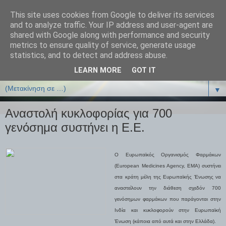
This site uses cookies from Google to deliver its services
ΒΙΟΛΟΓΙΑonline.gr
and to analyze traffic. Your IP address and user-agent are
shared with Google along with performance and security
metrics to ensure quality of service, generate usage
Online Μαθήματα Βιολογίας
statistics, and to detect and address abuse.
LEARN MORE
GOT IT
▼
▼
Αναστολή κυκλοφορίας για 700
γενόσημα συστήνει η Ε.Ε.
Ο Ευρωπαϊκός Οργανισμός Φαρμάκων
(European Medicines Agency, EMA) συστήνει
στα κράτη μέλη της Ευρωπαϊκής Ένωσης να
αναστείλουν την διάθεση σχεδόν 700
γενόσημων φαρμάκων που παράγονται στην
Ινδία και κυκλοφορούν στην Ευρωπαϊκή
Ένωση (κάποια από αυτά και στην Ελλάδα).