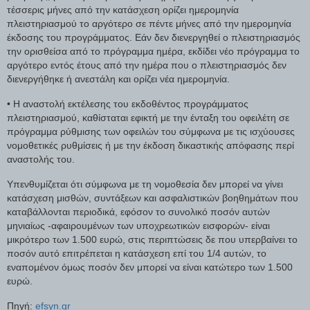
τέσσερις μήνες από την κατάσχεση ορίζει ημερομηνία
πλειστηριασμού το αργότερο σε πέντε μήνες από την ημερομηνία
έκδοσης του προγράμματος. Εάν δεν διενεργηθεί ο πλειστηριασμός
την ορισθείσα από το πρόγραμμα ημέρα, εκδίδει νέο πρόγραμμα το
αργότερο εντός έτους από την ημέρα που ο πλειστηριασμός δεν
διενεργήθηκε ή ανεστάλη και ορίζει νέα ημερομηνία.
• Η αναστολή εκτέλεσης του εκδοθέντος προγράμματος
πλειστηριασμού, καθίσταται εφικτή με την ένταξη του οφειλέτη σε
πρόγραμμα ρύθμισης των οφειλών του σύμφωνα με τις ισχύουσες
νομοθετικές ρυθμίσεις ή με την έκδοση δικαστικής απόφασης περί
αναστολής του.
Υπενθυμίζεται ότι σύμφωνα με τη νομοθεσία δεν μπορεί να γίνει
κατάσχεση μισθών, συντάξεων και ασφαλιστικών βοηθημάτων που
καταβάλλονται περιοδικά, εφόσον το συνολικό ποσόν αυτών
μηνιαίως -αφαιρουμένων των υποχρεωτικών εισφορών- είναι
μικρότερο των 1.500 ευρώ, στις περιπτώσεις δε που υπερβαίνει το
ποσόν αυτό επιτρέπεται η κατάσχεση επί του 1/4 αυτών, το
εναπομένον όμως ποσόν δεν μπορεί να είναι κατώτερο των 1.500
ευρώ.
Πηγή:
efsyn.gr