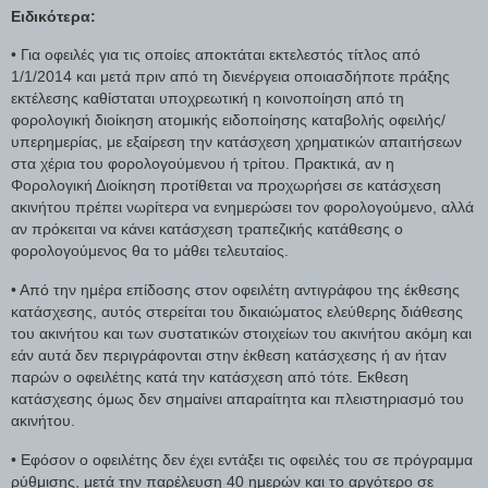
Ειδικότερα:
• Για οφειλές για τις οποίες αποκτάται εκτελεστός τίτλος από
1/1/2014 και μετά πριν από τη διενέργεια οποιασδήποτε πράξης
εκτέλεσης καθίσταται υποχρεωτική η κοινοποίηση από τη
φορολογική διοίκηση ατομικής ειδοποίησης καταβολής οφειλής/
υπερημερίας, με εξαίρεση την κατάσχεση χρηματικών απαιτήσεων
στα χέρια του φορολογούμενου ή τρίτου. Πρακτικά, αν η
Φορολογική Διοίκηση προτίθεται να προχωρήσει σε κατάσχεση
ακινήτου πρέπει νωρίτερα να ενημερώσει τον φορολογούμενο, αλλά
αν πρόκειται να κάνει κατάσχεση τραπεζικής κατάθεσης ο
φορολογούμενος θα το μάθει τελευταίος.
• Από την ημέρα επίδοσης στον οφειλέτη αντιγράφου της έκθεσης
κατάσχεσης, αυτός στερείται του δικαιώματος ελεύθερης διάθεσης
του ακινήτου και των συστατικών στοιχείων του ακινήτου ακόμη και
εάν αυτά δεν περιγράφονται στην έκθεση κατάσχεσης ή αν ήταν
παρών ο οφειλέτης κατά την κατάσχεση από τότε. Εκθεση
κατάσχεσης όμως δεν σημαίνει απαραίτητα και πλειστηριασμό του
ακινήτου.
• Εφόσον ο οφειλέτης δεν έχει εντάξει τις οφειλές του σε πρόγραμμα
ρύθμισης, μετά την παρέλευση 40 ημερών και το αργότερο σε