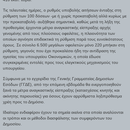
Τις τελευταίες ημέρες, ο ρυθμός υποβολής αιτήσεων ένταξης στη
ρύθμιση των 100 δόσεων -με ή χωρίς προκαταβολή αλλά κυρίως με
την προκαταβολή- αυξήθηκε σημαντικά, καθώς μετά τη λήξη της
προθεσμίας έρχονται μέτρα αναγκαστικής είσπραξης αρχής
γενομένης από τους πλούσιους οφειλέτες, η πλειονότητα των
οποίων αγνόησε επιδεικτικά τη ρύθμιση παρά τους ευνοϊκότατους
όρους. Σε σύνολο 6.500 μεγάλων οφειλετών μόνο 220 μπήκαν στη
ρύθμιση, γεγονός που έχει προκαλέσει ήδη την αντίδραση της
ηγεσίας του υπουργείου Οικονομικών, η οποία έδωσε
συγκεκριμένες εντολές προς τους ελεγκτικούς μηχανισμούς του
υπουργείου.
Σύμφωνα με το εγχειρίδιο της Γενικής Γραμματείας Δημοσίων
Εσόδων (ΓΓΔΕ), από την επόμενη εβδομάδα θα ενεργοποιηθούν
ξανά τα μέτρα αναγκαστικής είσπραξης (κατασχέσεις κινητής και
ακίνητης περιουσίας) για όσους έχουν αρρύθμιστα ληξιπρόθεσμα
χρέη προς το Δημόσιο.
Ιδιαίτερο ενδιαφέρον έχουν τα σημεία εκείνα στα οποία αναλύονται
οι τρόποι και οι μέθοδοι διασφάλισης των συμφερόντων του
Δημοσίου.