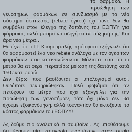
το φάρμακο. Η
προώθηση των
γενοσήμων φαρμάκων σε συνδυασμό με το νέο
σύστημα έκπτωσης (rebate όγκου) όχι μόνο δεν θα
συμβάλει στον έλεγχο της δαπάνης του ΕΟΠΥΥ για
φάρμακα, αλλά μπορεί να οδηγήσει σε αύξησή της! Και
άρα νέα μέτρα…
Θυμίζω ότι ο Π. Κουρουμπλής πρόσφατα εξήγγειλε ότι
θα εφαρμοστεί ένα νέο rebate ανάλογα με τον όγκο των
φαρμάκων, που καταναλώνονται. Μάλιστα, είπε ότι το
μέτρο θα επιφέρει περαιτέρω μείωση της δαπάνης κατά
150 εκατ. ευρώ.
Δεν ξέρω πού βασίζονται οι υπολογισμοί αυτοί.
Ουδέποτε τεκμηριώθηκαν. Πολύ φοβάμαι ότι αν
πετύχουν τα μέτρα που έχει εξαγγείλει για την
προώθηση των γενοσήμων, τότε όχι μόνο δεν θα
έχουμε εξοικονόμηση, αλλά τουναντίον θα
εκτοξευτεί το
κόστος φαρμάκων του ΕΟΠΥΥ!
Ας δούμε πιο αναλυτικά τι συμβαίνει. Ας υποθέσουμε
ότι έχουμε μία κατηγορία φαρμάκων, στην οποία