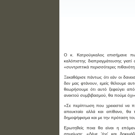
Ο κ. Κατρούγκαλος επισήμανε πω
καλόπιστης διαπραγμάτευσης γιατί α
«συντριπτικά περισσότερες πιθανότητ
Ξεκαθάρισε πάντως ότι εάν οι δανει
δεν μας φτάνουν, εμείς θέλουμε αυτ
θεωρήσουμε ότι αυτό ξεφεύγει από
ανεκτού συμβιβασμού, θα πούμε όχι»
«Σε περίπτωση που χρειαστεί να πο
απευκταίο αλλά και απίθανο, θα
δημοψήφισμα και με την πρόταση του
Ερωτηθείς ποια θα είναι η επόμε
σημείωσε: «Λέμε 'όχι' και δοκιμά