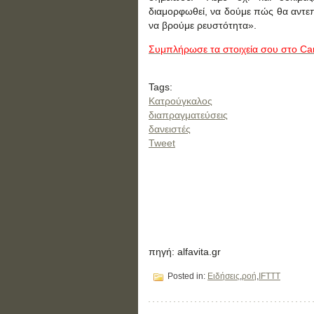
διαμορφωθεί, να δούμε πώς θα αντ
να βρούμε ρευστότητα».
Συμπλήρωσε τα στοιχεία σου στο Car
Tags:
Κατρούγκαλος
διαπραγματεύσεις
δανειστές
Tweet
πηγή: alfavita.gr
Posted in:
Ειδήσεις
,
ροή
,
IFTTT