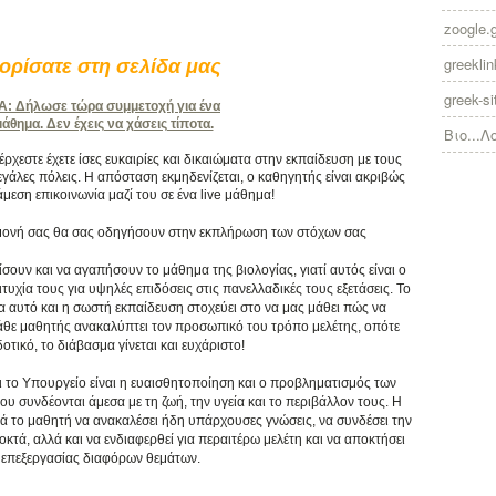
zoogle.
greekli
ρίσατε στη σελίδα μας
greek-si
 Δήλωσε τώρα συμμετοχή για ένα
θημα. Δεν έχεις να χάσεις τίποτα.
Βιο...Λ
χεστε έχετε ίσες ευκαιρίες και δικαιώματα στην εκπαίδευση με τους
γάλες πόλεις. Η απόσταση εκμηδενίζεται, ο καθηγητής είναι ακριβώς
άμεση επικοινωνία μαζί του σε ένα live μάθημα!
πιμονή σας θα σας οδηγήσουν στην εκπλήρωση των στόχων σας
ίσουν και να αγαπήσουν το μάθημα της βιολογίας, γιατί αυτός είναι ο
υχία τους για υψηλές επιδόσεις στις πανελλαδικές τους εξετάσεις. Το
ια αυτό και η σωστή εκπαίδευση στοχεύει στο να μας μάθει πώς να
κάθε μαθητής ανακαλύπτει τον προσωπικό του τρόπο μελέτης, οπότε
τικό, το διάβασμα γίνεται και ευχάριστο!
ι το Υπουργείο είναι η ευαισθητοποίηση και ο προβληματισμός των
συνδέονται άμεσα με τη ζωή, την υγεία και το περιβάλλον τους. Η
ά το μαθητή να ανακαλέσει ήδη υπάρχουσες γνώσεις, να συνδέσει την
κτά, αλλά και να ενδιαφερθεί για περαιτέρω μελέτη και να αποκτήσει
επεξεργασίας διαφόρων θεμάτων.