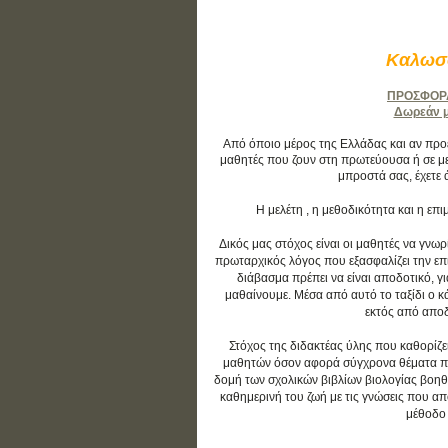
Καλωσο
ΠΡΟΣΦΟΡΑ:
Δωρεάν μά
Από όποιο μέρος της Ελλάδας και αν προέρ
μαθητές που ζουν στη πρωτεύουσα ή σε με
μπροστά σας, έχετε 
Η μελέτη , η μεθοδικότητα και η ε
Δικός μας στόχος είναι οι μαθητές να γνωρ
πρωταρχικός λόγος που εξασφαλίζει την επιτ
διάβασμα πρέπει να είναι αποδοτικό, γ
μαθαίνουμε. Μέσα από αυτό το ταξίδι ο 
εκτός από αποδο
Στόχος της διδακτέας ύλης που καθορίζε
μαθητών όσον αφορά σύγχρονα θέματα που 
δομή των σχολικών βιβλίων βιολογίας βοηθ
καθημερινή του ζωή με τις γνώσεις που απο
μέθοδο 