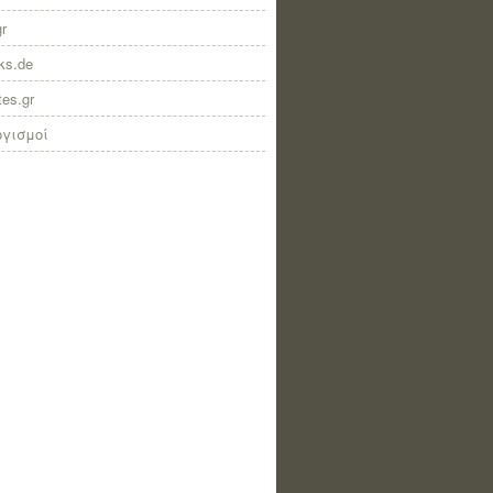
gr
nks.de
tes.gr
ογισμοί