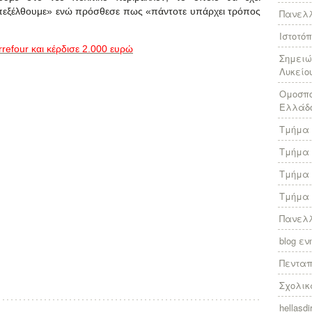
επεξέλθουμε» ενώ πρόσθεσε πως «πάντοτε υπάρχει τρόπος
Πανελλ
Ιστοτό
refour και κέρδισε 2.000 ευρώ
Σημειώ
Λυκείο
Ομοσπο
Ελλάδ
Τμήμα 
Τμήμα 
Τμήμα 
Τμήμα 
Πανελλ
blog ε
Πεντα
Σχολικ
hellasdir