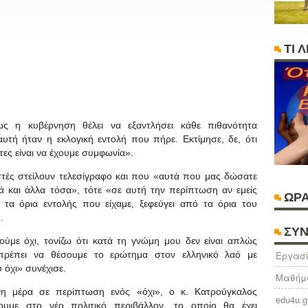
ΤΙ 
ς η κυβέρνηση θέλει να εξαντλήσει κάθε πιθανότητα
υτή ήταν η εκλογική εντολή που πήρε. Εκτίμησε, δε, ότι
ες είναι να έχουμε συμφωνία».
στές στείλουν τελεσίγραφο και που «αυτά που μας δώσατε
ά και άλλα τόσα», τότε «σε αυτή την περίπτωση αν εμείς
ΩΡΑ
 τα όρια εντολής που είχαμε, ξεφεύγει από τα όρια του
.
ΣΥΝ
ύμε όχι, τονίζω ότι κατά τη γνώμη μου δεν είναι απλώς
 πρέπει να θέσουμε το ερώτημα στον ελληνικό λαό με
Eργασί
 όχι» συνέχισε.
Μαθήμ
νη μέρα σε περίπτωση ενός «όχι», ο κ. Κατρούγκαλος
edu4u.g
ζουμε στο νέο πολιτικό περιβάλλον, το οποίο θα έχει