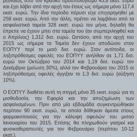
μηνιαίως από τον κρατικό προϋπολογισμό 43,8 εκατ. ευρώ
και έχει λάβει από την αρχή του έτους ως σήμερα μόνο 117,4
εκατ. ευρώ. Την ίδια περίοδο πέρυσι είχε επιχορηγηθεί με
258 εκατ. ευρώ. Από την άλλη, πρέπει να λαμβάνει από τα
ασφαλιστικά ταμεία 328 εκατ. ευρώ τον μήνα, δηλαδή θα
έπρεπε να έχουν μπει στα ταμεία του (αν συμπεριληφθεί και
ο Απρίλιος) 1,312 δισ. ευρώ. Ωστόσο, από την αρχή του
2015 ως σήμερα τα Ταμεία δεν έχουν αποδώσει στον
ΕΟΠΥΥ περί το μισό δισ. ευρώ. Στον αντίποδα, οι
ληξιπρόθεσμες οφειλές του ΕΟΠΥΥ ανήλθαν σε 1,71 δισ.
ευρώ τον Οκτώβριο του 2014 και 1,19 δισ. ευρώ τον
Δεκέμβριο (μείωση 30%), αλλά τον Φεβρουάριο του 2015 οι
ληξιπρόθεσμες οφειλές άγγιξαν το 1,3 δισ. ευρώ (αύξηση
10%).
Ο ΕΟΠΥΥ διαθέτει αυτή τη στιγμή μόνο 35 εκατ. ευρώ για τη
μισθοδοσία, την Εφορία και την αποζημίωση των
ασφαλισμένων. Πριν από μία εβδομάδα συγκεντρώθηκαν
περίπου 90 εκατ. ευρώ, τα οποία δόθηκαν άμεσα στους
φαρμακοποιούς για την κάλυψη οφειλών του μισού
Ιανουαρίου του 2015. Επίσης θα πληρωθούν γιατροί και
φυσικοθεραπευτές για τον Φεβρουάριο (περίπου 10-12
εκατ.).