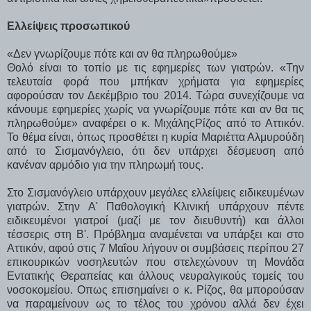
Ελλείψεις προσωπικού
«Δεν γνωρίζουμε πότε και αν θα πληρωθούμε»
Θολό είναι το τοπίο με τις εφημερίες των γιατρών. «Την
τελευταία φορά που μπήκαν χρήματα για εφημερίες
αφορούσαν τον Δεκέμβριο του 2014. Τώρα συνεχίζουμε να
κάνουμε εφημερίες χωρίς να γνωρίζουμε πότε και αν θα τις
πληρωθούμε» αναφέρει ο κ. ΜιχάληςΡίζος από το Αττικόν.
Το θέμα είναι, όπως προσθέτει η κυρία Μαριέττα Αλμυρούδη
από το Σισμανόγλειο, ότι δεν υπάρχει δέσμευση από
κανέναν αρμόδιο για την πληρωμή τους.
Στο Σισμανόγλειο υπάρχουν μεγάλες ελλείψεις ειδικευμένων
γιατρών. Στην Α' Παθολογική Κλινική υπάρχουν πέντε
ειδικευμένοι γιατροί (μαζί με τον διευθυντή) και άλλοι
τέσσερις στη Β'. Πρόβλημα αναμένεται να υπάρξει και στο
Αττικόν, αφού στις 7 Μαΐου λήγουν οι συμβάσεις περίπου 27
επικουρικών νοσηλευτών που στελεχώνουν τη Μονάδα
Εντατικής Θεραπείας και άλλους νευραλγικούς τομείς του
νοσοκομείου. Οπως επισημαίνει ο κ. Ρίζος, θα μπορούσαν
να παραμείνουν ως το τέλος του χρόνου αλλά δεν έχει