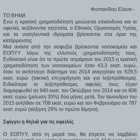
Φυντανίδου Ελενα -
TO BHMA
Ενώ η κρατική χρηματοδότηση μειώνεται επικίνδυνα και οι
οφειλές αυξάνονται ταχύτατα, ο Εθνικός Οργανισμός Υγείας
και τα νοσηλευτικά ιδρύματα βρίσκονται στα όρια της
κατάρρευσης
Μια ανάσα από την ασφυξία βρίσκονται νοσοκομεία και
ΕΟΠΥΥ λόγω της ελλιπούς χρηματοδότησής τους.
Ενδεικτικό είναι ότι το πρώτο τετράμηνο του 2015 η κρατική
χρηματοδότηση των νοσοκομείων ήταν 43,3 εκατ. ευρώ,
όταν το αντίστοιχο διάστημα του 2014 ανερχόταν σε 629,5
εκατ. ευρώ (τακτική επιχορήγηση και για ληξιπρόθεσμα).
Ειδικότερα οι ληξιπρόθεσμες οφειλές τους είχαν
διαμορφωθεί σε 940 εκατ. τον Οκτώβριο του 2014 και σε 606
εκατ. ευρώ (μείωση 35%) δύο μήνες μετά. Τον Ιανουάριο του
2015 ανήλθαν σε 708 εκατ. ευρώ και τον Φεβρουάριο σε 787
εκατ. ευρώ (αύξηση
29% το πρώτο δίμηνο).
Σφίγγει η θηλιά για τις οφειλές
Ο ΕΟΠΥΥ, από τη μεριά του, θα έπρεπε να λαμβάνει