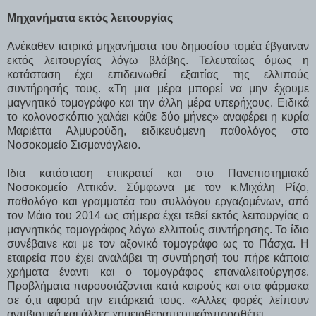
Μηχανήματα εκτός λειτουργίας
Ανέκαθεν ιατρικά μηχανήματα του δημοσίου τομέα έβγαιναν
εκτός λειτουργίας λόγω βλάβης. Τελευταίως όμως η
κατάσταση έχει επιδεινωθεί εξαιτίας της ελλιπούς
συντήρησής τους. «Τη μια μέρα μπορεί να μην έχουμε
μαγνητικό τομογράφο και την άλλη μέρα υπερήχους. Ειδικά
το κολονοσκόπιο χαλάει κάθε δύο μήνες» αναφέρει η κυρία
Μαριέττα Αλμυρούδη, ειδικευόμενη παθολόγος στο
Νοσοκομείο Σισμανόγλειο.
Ιδια κατάσταση επικρατεί και στο Πανεπιστημιακό
Νοσοκομείο Αττικόν. Σύμφωνα με τον κ.Μιχάλη Ρίζο,
παθολόγο και γραμματέα του συλλόγου εργαζομένων, από
τον Μάιο του 2014 ως σήμερα έχει τεθεί εκτός λειτουργίας ο
μαγνητικός τομογράφος λόγω ελλιπούς συντήρησης. Το ίδιο
συνέβαινε και με τον αξονικό τομογράφο ως το Πάσχα. Η
εταιρεία που έχει αναλάβει τη συντήρησή του πήρε κάποια
χρήματα έναντι και ο τομογράφος επαναλειτούργησε.
Προβλήματα παρουσιάζονται κατά καιρούς και στα φάρμακα
σε ό,τι αφορά την επάρκειά τους. «Αλλες φορές λείπουν
αντιβιοτικά και άλλες χημειοθεραπευτικά»προσθέτει.