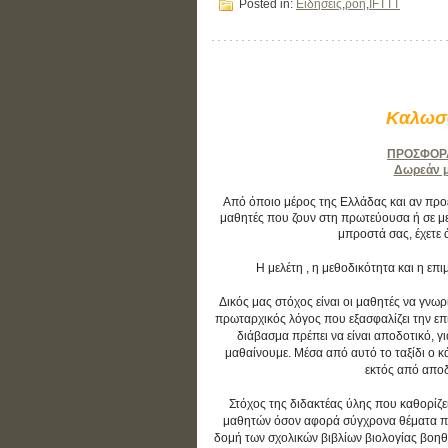
Posted in:
Ειδήσεις
,
ροή
,
IFTTT
Καλωσο
ΠΡΟΣΦΟΡΑ:
Δωρεάν μά
Από όποιο μέρος της Ελλάδας και αν προέρ
μαθητές που ζουν στη πρωτεύουσα ή σε με
μπροστά σας, έχετε 
Η μελέτη , η μεθοδικότητα και η ε
Δικός μας στόχος είναι οι μαθητές να γνωρ
πρωταρχικός λόγος που εξασφαλίζει την επιτ
διάβασμα πρέπει να είναι αποδοτικό, γ
μαθαίνουμε. Μέσα από αυτό το ταξίδι ο 
εκτός από αποδο
Στόχος της διδακτέας ύλης που καθορίζε
μαθητών όσον αφορά σύγχρονα θέματα που 
δομή των σχολικών βιβλίων βιολογίας βοηθ