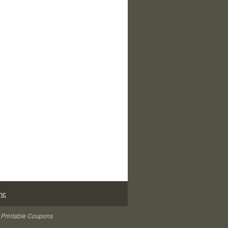
ης
 Printable Coupons