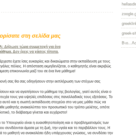
hellasdir
zoogle.
greekli
greek-si
ρίσατε στη σελίδα μας
Βιο...Λ
 Δήλωσε τώρα συμμετοχή για ένα
θημα. Δεν έχεις να χάσεις τίποτα.
χεστε έχετε ίσες ευκαιρίες και δικαιώματα στην εκπαίδευση με τους
γάλες πόλεις. Η απόσταση εκμηδενίζεται, ο καθηγητής είναι ακριβώς
άμεση επικοινωνία μαζί του σε ένα live μάθημα!
πιμονή σας θα σας οδηγήσουν στην εκπλήρωση των στόχων σας
ίσουν και να αγαπήσουν το μάθημα της βιολογίας, γιατί αυτός είναι ο
υχία τους για υψηλές επιδόσεις στις πανελλαδικές τους εξετάσεις. Το
ια αυτό και η σωστή εκπαίδευση στοχεύει στο να μας μάθει πώς να
κάθε μαθητής ανακαλύπτει τον προσωπικό του τρόπο μελέτης, οπότε
τικό, το διάβασμα γίνεται και ευχάριστο!
ι το Υπουργείο είναι η ευαισθητοποίηση και ο προβληματισμός των
συνδέονται άμεσα με τη ζωή, την υγεία και το περιβάλλον τους. Η
ά το μαθητή να ανακαλέσει ήδη υπάρχουσες γνώσεις, να συνδέσει την