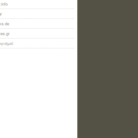
.info
gr
nks.de
tes.gr
ογισμοί