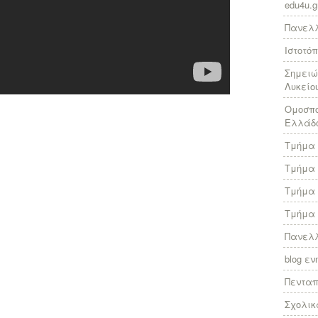
edu4u.g
Πανελλ
Ιστοτό
Σημειώ
Λυκείο
Ομοσπο
Ελλάδ
Τμήμα 
Τμήμα 
Τμήμα 
Τμήμα 
Πανελλ
blog ε
Πεντα
Σχολικ