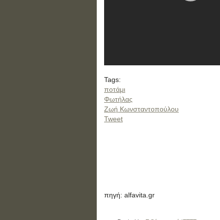
Tags:
ποτάμι
Φωτήλας
Ζωή Κωνσταντοπούλου
Tweet
πηγή: alfavita.gr