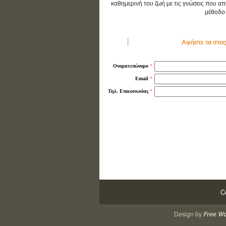
καθημερινή του ζωή με τις γνώσεις που απο
μέθοδο 
Αφήστε τα στοι
*
Ονοματεπώνυμο
*
Email
*
Τηλ. Επικοινωνίας
C
Design by
Free W