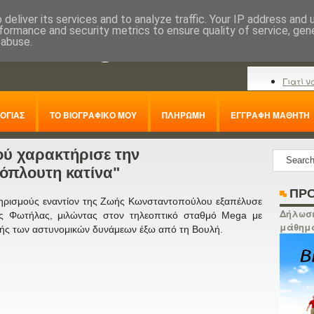
deliver its services and to analyze traffic. Your IP address and
formance and security metrics to ensure quality of service, ge
nline.gr
 abuse.
Γιατί ν
ΟΓΙΑΣ
ΤΟ ΒΙΟΓΡΑΦΙΚΟ ΜΟΥ
ΠΛΗΡΩΜΗ
ΕΓΓΡΑΦΗ ΜΑΘΗΤΗ
ού χαρακτήρισε την
όπλουτη κατίνα"
ΠΡΟ
τηρισμούς εναντίον της Ζωής Κωνσταντοπούλου εξαπέλυσε
Δήλωσε
ας Φωτήλας, μιλώντας στον τηλεοπτικό σταθμό Mega με
μάθημ
λής των αστυνομικών δυνάμεων έξω από τη Βουλή.