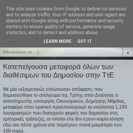
This site uses cookies from Google to deliver its services
ΒΙΟΛΟΓΙΑonline.gr
and to analyze traffic. Your IP address and user-agent are
shared with Google along with performance and security
metrics to ensure quality of service, generate usage
Online Μαθήματα Βιολογίας
statistics, and to detect and address abuse.
LEARN MORE
GOT IT
▼
▼
Κατεπείγουσα μεταφορά όλων των
διαθέσιμων του Δημοσίου στην ΤτΕ
Με μία «εξαιρετικώς επείγουσα» απόφαση, που
δημοσιεύθηκε το απόγευμα της Τρίτης στην Διαύγεια, ο
αναπληρωτής υπουργός Οικονομικών, Δημήτρης Μάρδας,
μεταφέρει στον κρατικό προϋπολογισμό τα υπόλοιπα 1.193
λογαριασμών που διατηρούν φορείς του δημοσίου στις
εμπορικές τράπεζες, οι οποίοι είτε δεν έχουν καμία κίνηση
εδώ και πέντε χρόνια είτε περιέχουν ποσά μικρότερα των
100 ευρώ.