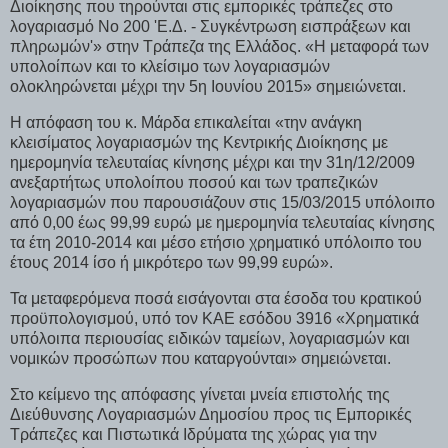
Διοίκησης που τηρούνται στις εμπορικές τράπεζες στο
λογαριασμό Νο 200 'Ε.Δ. - Συγκέντρωση εισπράξεων και
πληρωμών'» στην Τράπεζα της Ελλάδος. «Η μεταφορά των
υπολοίπων και το κλείσιμο των λογαριασμών
ολοκληρώνεται μέχρι την 5η Ιουνίου 2015» σημειώνεται.
Η απόφαση του κ. Μάρδα επικαλείται «την ανάγκη
κλεισίματος λογαριασμών της Κεντρικής Διοίκησης με
ημερομηνία τελευταίας κίνησης μέχρι και την 31η/12/2009
ανεξαρτήτως υπολοίπου ποσού και των τραπεζικών
λογαριασμών που παρουσιάζουν στις 15/03/2015 υπόλοιπο
από 0,00 έως 99,99 ευρώ με ημερομηνία τελευταίας κίνησης
τα έτη 2010-2014 και μέσο ετήσιο χρηματικό υπόλοιπο του
έτους 2014 ίσο ή μικρότερο των 99,99 ευρώ».
Τα μεταφερόμενα ποσά εισάγονται στα έσοδα του κρατικού
προϋπολογισμού, υπό τον ΚΑΕ εσόδου 3916 «Χρηματικά
υπόλοιπα περιουσίας ειδικών ταμείων, λογαριασμών και
νομικών προσώπων που καταργούνται» σημειώνεται.
Στο κείμενο της απόφασης γίνεται μνεία επιστολής της
Διεύθυνσης Λογαριασμών Δημοσίου προς τις Εμπορικές
Τράπεζες και Πιστωτικά Ιδρύματα της χώρας για την