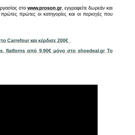
εργασίας στο
www.proson.gr
, εγγραφείτε δωρεάν και
 πρώτες πρώτες οι κατηγορίες και οι περιοχές που
το Carrefour και κέρδισε 200€
, flatforns από 9,90€ μόνο στο shoedeal.gr Το