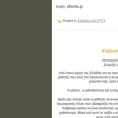
πηγή: alfavita.gr
Posted in:
Ειδήσεις
,
ροή
,
IFTTT
Καλωσο
ΠΡΟΣΦΟΡΑ:
Δωρεάν μά
Από όποιο μέρος της Ελλάδας και αν προέρ
μαθητές που ζουν στη πρωτεύουσα ή σε με
μπροστά σας, έχετε 
Η μελέτη , η μεθοδικότητα και η ε
Δικός μας στόχος είναι οι μαθητές να γνωρ
πρωταρχικός λόγος που εξασφαλίζει την επιτ
διάβασμα πρέπει να είναι αποδοτικό, γ
μαθαίνουμε. Μέσα από αυτό το ταξίδι ο 
εκτός από αποδο