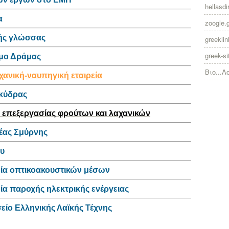
hellasdir
α
zoogle.
κής γλώσσας
greekli
greek-si
ήμο Δράμας
Βιο...Λ
ανική-ναυπηγική εταιρεία
Σκύδρας
α επεξεργασίας φρούτων και λαχανικών
Νέας Σμύρνης
ου
εία οπτικοακουστικών μέσων
ία παροχής ηλεκτρικής ενέργειας
είο Ελληνικής Λαϊκής Τέχνης