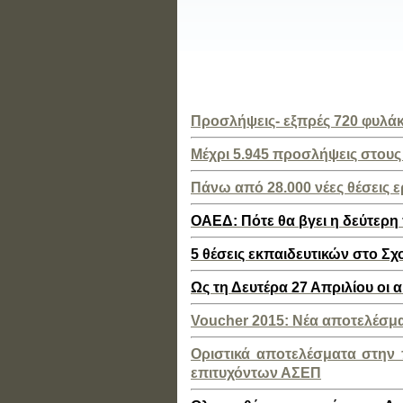
Προσλήψεις- εξπρές 720 φυλά
Μέχρι 5.945 προσλήψεις στους
Πάνω από 28.000 νέες θέσεις 
ΟΑΕΔ: Πότε θα βγει η δεύτερη
5 θέσεις εκπαιδευτικών στο Σ
Ως τη Δευτέρα 27 Απριλίου οι
Voucher 2015: Nέα αποτελέσμα
Οριστικά αποτελέσματα στην 
επιτυχόντων ΑΣΕΠ