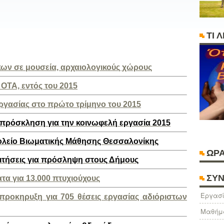
ΤΙ 
κων σε μουσεία, αρχαιολογικούς χώρους
 ΟΤΑ, εντός του 2015
εργασίας στο πρώτο τρίμηνο του 2015
 πρόσκληση για την κοινωφελή εργασία 2015
χολείο Βιωματικής Μάθησης Θεσσαλονίκης
ΩΡΑ
 αιτήσεις για πρόσληψη στους Δήμους
ΣΥΝ
τα για 13.000 πτυχιούχους
Eργασί
προκηρυξη για 705 θέσεις εργασίας αδιόριστων
Μαθήμ