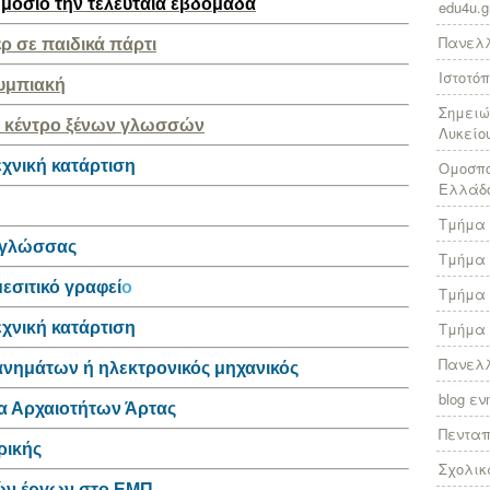
ημόσιο την τελευταία εβδομάδα
edu4u.g
Πανελλ
ρ σε παιδικά πάρτι
Ιστοτό
λυμπιακή
Σημειώ
 κέντρο ξένων γλωσσών
Λυκείο
εχνική κατάρτιση
Ομοσπο
Ελλάδ
Τμήμα 
ς γλώσσας
Τμήμα 
εσιτικό γραφεί
ο
Τμήμα 
εχνική κατάρτιση
Τμήμα 
Πανελλ
χανημάτων ή ηλεκτρονικός μηχανικός
blog ε
ία Αρχαιοτήτων Άρτας
Πεντα
ρικής
Σχολικ
κών έργων στο ΕΜΠ