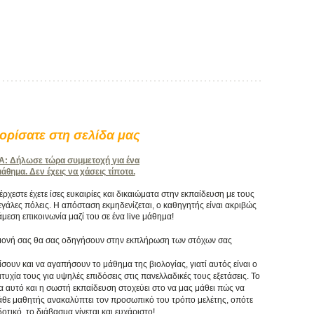
ρίσατε στη σελίδα μας
 Δήλωσε τώρα συμμετοχή για ένα
θημα. Δεν έχεις να χάσεις τίποτα.
χεστε έχετε ίσες ευκαιρίες και δικαιώματα στην εκπαίδευση με τους
γάλες πόλεις. Η απόσταση εκμηδενίζεται, ο καθηγητής είναι ακριβώς
άμεση επικοινωνία μαζί του σε ένα live μάθημα!
πιμονή σας θα σας οδηγήσουν στην εκπλήρωση των στόχων σας
ίσουν και να αγαπήσουν το μάθημα της βιολογίας, γιατί αυτός είναι ο
υχία τους για υψηλές επιδόσεις στις πανελλαδικές τους εξετάσεις. Το
ια αυτό και η σωστή εκπαίδευση στοχεύει στο να μας μάθει πώς να
κάθε μαθητής ανακαλύπτει τον προσωπικό του τρόπο μελέτης, οπότε
τικό, το διάβασμα γίνεται και ευχάριστο!