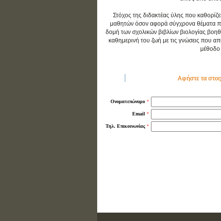
Στόχος της διδακτέας ύλης που καθορίζε
μαθητών όσον αφορά σύγχρονα θέματα που 
δομή των σχολικών βιβλίων βιολογίας βοηθ
καθημερινή του ζωή με τις γνώσεις που απο
μέθοδο 
Αφήστε τα στοι
*
Ονοματεπώνυμο
*
Email
*
Τηλ. Επικοινωνίας