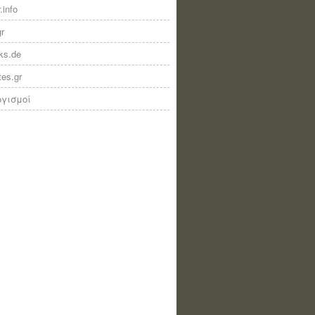
.info
gr
nks.de
tes.gr
ογισμοί