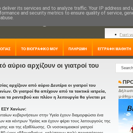
deliver its services and to analyze traffic. Your IP address and
formance and security metrics to ensure quality of service, ge
nline.gr
 abuse.
Γιατί ν
ΟΓΙΑΣ
ΤΟ ΒΙΟΓΡΑΦΙΚΟ ΜΟΥ
ΠΛΗΡΩΜΗ
ΕΓΓΡΑΦΗ ΜΑΘΗΤΗ
 αύριο αρχίζουν οι γιατροί του
ΠΡΟ
ίας αρχίζουν από αύριο Δευτέρα οι γιατροί του
Δήλωσε
ίων. Οι γιατροί θα απέχουν από τα τακτικά ιατρεία,
μάθημ
και τα ραντεβού και πλέον η λειτουργία θα γίνεται με
 ΕΣΥ Χανίων:
ευταίων κυβερνήσεων στην Υγεία έχουν διαμορφώσει ένα
 και κέντρων Υγείας και έχουν φέρει τους λειτουργούς της
σης και της εξαθλίωσης. Οι νοσοκομειακοί γιατροί
80 ώρες εβδομαδιαίως, καλύπτουν πολύ περισσότερες