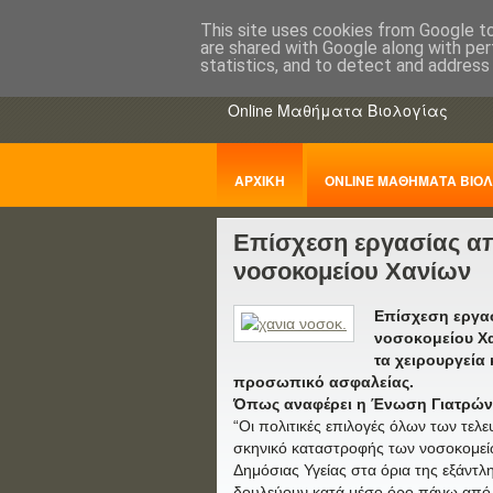
This site uses cookies from Google to 
are shared with Google along with per
ΒΙΟΛΟΓΙΑo
statistics, and to detect and address
Online Μαθήματα Βιολογίας
ΑΡΧΙΚΗ
ONLINE ΜΑΘΗΜΑΤΑ ΒΙΟΛ
Επίσχεση εργασίας από
ΠΑΝΕΛΛΑΔΙΚΕΣ
νοσοκομείου Χανίων
Επίσχεση εργασ
νοσοκομείου Χαν
τα χειρουργεία 
προσωπικό ασφαλείας.
Όπως αναφέρει η Ένωση Γιατρών
“Οι πολιτικές επιλογές όλων των τελ
σκηνικό καταστροφής των νοσοκομείων
Δημόσιας Υγείας στα όρια της εξάντλη
δουλεύουν κατά μέσο όρο πάνω από 