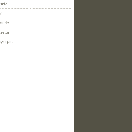
.info
gr
nks.de
tes.gr
ογισμοί