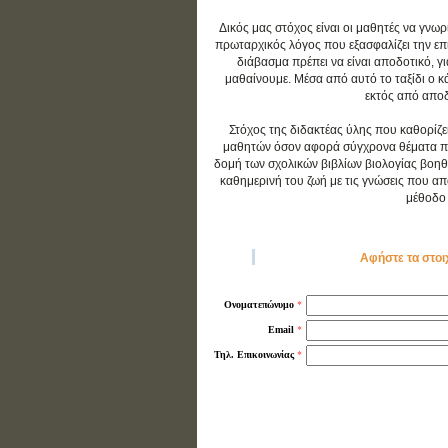
Δικός μας στόχος είναι οι μαθητές να γνωρ
πρωταρχικός λόγος που εξασφαλίζει την επιτ
διάβασμα πρέπει να είναι αποδοτικό, γ
μαθαίνουμε. Μέσα από αυτό το ταξίδι ο 
εκτός από αποδο
Στόχος της διδακτέας ύλης που καθορίζε
μαθητών όσον αφορά σύγχρονα θέματα που 
δομή των σχολικών βιβλίων βιολογίας βοηθ
καθημερινή του ζωή με τις γνώσεις που απο
μέθοδο 
Αφήστε τα στοι
*
Ονοματεπώνυμο
*
Email
*
Τηλ. Επικοινωνίας