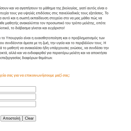
ίσουν και να αγαπήσουν το μάθημα της βιολογίας, γιατί αυτός είναι ο
υχία τους για υψηλές επιδόσεις στις πανελλαδικές τους εξετάσεις. Το
ια αυτό και η σωστή εκπαίδευση στοχεύει στο να μας μάθει πώς να
κάθε μαθητής ανακαλύπτει τον προσωπικό του τρόπο μελέτης, οπότε
τικό, το διάβασμα γίνεται και ευχάριστο!
ι το Υπουργείο είναι η ευαισθητοποίηση και ο προβληματισμός των
συνδέονται άμεσα με τη ζωή, την υγεία και το περιβάλλον τους. Η
ά το μαθητή να ανακαλέσει ήδη υπάρχουσες γνώσεις, να συνδέσει την
κτά, αλλά και να ενδιαφερθεί για περαιτέρω μελέτη και να αποκτήσει
επεξεργασίας διαφόρων θεμάτων.
χεία σας για να επικοινωνήσουμε μαζί σας: