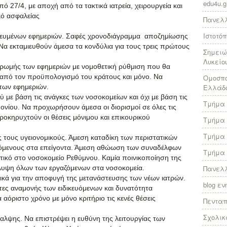
edu4u.g
ό 27/4, με αποχή από τα τακτικά ιατρεία, χειρουργεία και
κό ασφαλείας
Πανελλ
Ιστοτό
υμένων εφημεριών. Σαφές χρονοδιάγραμμα αποζημίωσης
 εκταμιευθούν άμεσα τα κονδύλια για τους τρεις πρώτους
Σημειώ
Λυκείο
ωμής των εφημεριών με νομοθετική ρύθμιση που θα
 από τον προϋπολογισμό του κράτους και μόνο. Να
Ομοσπο
των εφημεριών.
Ελλάδ
ε βάση τις ανάγκες των νοσοκομείων και όχι με βάση τις
Τμήμα 
ονίου. Να προχωρήσουν άμεσα οι διορισμοί σε όλες τις
οκηρυχτούν οι θέσεις μόνιμου και επικουρικού
Τμήμα 
Τμήμα 
 τους υγειονομικούς. Άμεση καταδίκη των περιστατικών
κευόμενους στα επείγοντα. Άμεση αθώωση των συναδέλφων
Τμήμα 
ατικό στο νοσοκομείο Ρεθύμνου. Καμία ποινικοποίηση της
κάλυψη όλων των εργαζόμενων στα νοσοκομεία.
Πανελλ
τικά για την αποφυγή της μετανάστευσης των νέων ιατρών.
blog ε
στες αναμονής των ειδικευόμενων και δυνατότητα
αόριστο χρόνο με μόνο κριτήριο τις κενές θέσεις
Πεντα
Σχολικ
λψης. Να επιστρέψει η ευθύνη της λειτουργίας των