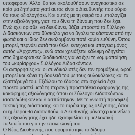
υποφέρουν. Άλλοι θα τον ακολουθήσουν αναγκαστικά σε
κρίσιμα ζητήματα γιατί αυτός είναι ο Διευθυντής που αύριο
θα τους αξιολογήσει. Και αυτός με τη σειρά του υπολογίζει
στην αξιολόγηση, γιατί του δίνει τη δύναμη που δεν έχει.
Ενώ έχει ορισθεί να διευθύνει, βάζει μπροστά το Σύλλογο
Διδασκόντων στα δύσκολα για να βγάλει τα κάστανα από την
φωτιά και ο ίδιος δεν αναλαμβάνει ποτέ καμία ευθύνη. Όπου
μπορεί, περνάει αυτά που θέλει έντεχνα και υπόγεια μόνος
αυτός «Άρχοντας», ενώ όταν χρειάζεται κάλυψη οδηγείται
στις δημοκρατικές διαδικασίες για να έχει τη νομιμοποίηση
του «κυρίαρχου» Συλλόγου Διδασκόντων.
Οι αντιρρησίες και οι συνδικαλιστές δεν τον τρομάζουν, αφού
μπορεί και κάνει τη δουλειά του με τους αυλοκόλακες και τα
εξαπτέρυγά του. Εξάλλου το έδαφος στα σχολεία έχει
προετοιμαστεί μετά τη περσινή προσπάθεια εφαρμογής της
κακόφημης αξιολόγησης όπου οι Σύλλογοι Διδασκόντων
ισοπεδώθηκαν και διασπάστηκαν. Με τη γνωστή προσφιλή
τακτική της διάσπασης και το τυράκι της αξιολόγησης, όπου
οι ημέτεροι θα διασωθούν, ο Διευθυντής μάνατζερ και ντίλερ
της αξιολόγησης έχει ήδη εξασφαλίσει τη μελλοντική
πελατεία του για την επανεκλογή του.
Ο Νέος Διευθυντής που οραματίστηκε το δίδυμο