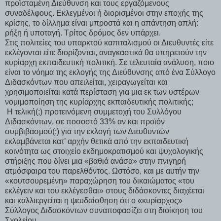
προϊσταμένη Διεύθυνση και τους εργαζόμενους
συναδέλφους. Εκλεγμένοι ή διορισμένοι στην εποχής της
κρίσης, το δίλλημα είναι μπροστά και η απάντηση απλή:
ρήξη ή υποταγή. Τρίτος δρόμος δεν υπάρχει.
Στις πολιτείες του υπαρκτού καπιταλισμού οι Διευθυντές είτε
εκλέγονται είτε διορίζονται, αναγκαστικά θα υπηρετούν την
κυρίαρχη εκπαιδευτική πολιτική. Σε τελευταία ανάλυση, ποιο
είναι το νόημα της εκλογής της Διεύθυνσης από ένα Σύλλογο
Διδασκόντων που απειλείται, χειραγωγείται και
χρησιμοποιείται κατά περίσταση για μια εκ των υστέρων
νομιμοποίηση της κυρίαρχης εκπαιδευτικής πολιτικής;
Η τελική(;) προτεινόμενη συμμετοχή του Συλλόγου
Διδασκόντων, σε ποσοστό 33% αν και προϊόν
συμβιβασμού(;) για την εκλογή των Διευθυντών
εκλαμβάνεται κατ’ αρχήν θετικά από την εκπαιδευτική
κοινότητα ως στοιχείο εκδημοκρατισμού και ψυχολογικής
στήριξης που δίνει μια «βαθιά ανάσα» στην πνιγηρή
ατμόσφαιρα του παρελθόντος. Ωστόσο, και με αυτήν την
«κουτσουρεμένη» παραχώρηση του δικαιώματος «του
εκλέγειν και του εκλέγεσθαι» στους διδάσκοντες διαχέεται
και καλλιεργείται η ψευδαίσθηση ότι ο «κυρίαρχος»
Σύλλογος Διδασκόντων συναποφασίζει στη διοίκηση του
Σχολείου.