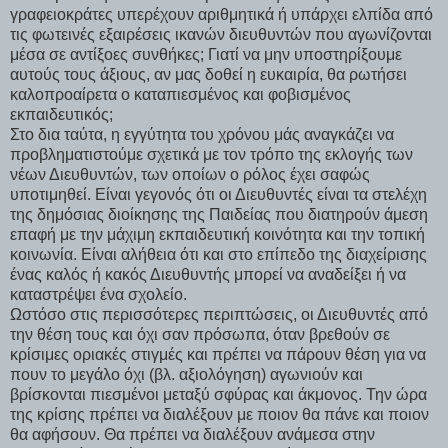
γραφειοκράτες υπερέχουν αριθμητικά ή υπάρχει ελπίδα από
τις φωτεινές εξαιρέσεις ικανών διευθυντών που αγωνίζονται
μέσα σε αντίξοες συνθήκες; Γιατί να μην υποστηρίξουμε
αυτούς τους άξιους, αν μας δοθεί η ευκαιρία, θα ρωτήσει
καλοπροαίρετα ο καταπιεσμένος και φοβισμένος
εκπαιδευτικός;
Στο δια ταύτα, η εγγύτητα του χρόνου μάς αναγκάζει να
προβληματιστούμε σχετικά με τον τρόπο της εκλογής των
νέων Διευθυντών, των οποίων ο ρόλος έχει σαφώς
υποτιμηθεί. Είναι γεγονός ότι οι Διευθυντές είναι τα στελέχη
της δημόσιας διοίκησης της Παιδείας που διατηρούν άμεση
επαφή με την μάχιμη εκπαιδευτική κοινότητα και την τοπική
κοινωνία. Είναι αλήθεια ότι και στο επίπεδο της διαχείρισης
ένας καλός ή κακός Διευθυντής μπορεί να αναδείξει ή να
καταστρέψει ένα σχολείο.
Ωστόσο στις περισσότερες περιπτώσεις, οι Διευθυντές από
την θέση τους και όχι σαν πρόσωπα, όταν βρεθούν σε
κρίσιμες οριακές στιγμές και πρέπει να πάρουν θέση για να
πουν το μεγάλο όχι (βλ. αξιολόγηση) αγωνιούν και
βρίσκονται πιεσμένοι μεταξύ σφύρας και άκμονος. Την ώρα
της κρίσης πρέπει να διαλέξουν με ποιον θα πάνε και ποιον
θα αφήσουν. Θα πρέπει να διαλέξουν ανάμεσα στην