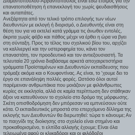
Διαμαντοπούλου-Αρβανιτόπουλος είναι εδώ έτοιμος για την
επανατοποθέτηση ή επανεκλογή του χωρίς ψευδαισθήσεις
και αυταπάτες.
Ανεξάρτητα από τον τελικό τρόπο επιλογής των νέων
διευθυντών με εκλογή ή διορισμό, ο Διευθυντής είναι στη
θέση του για να εκτελεί κατά γράμμα τις άνωθεν εντολές,
άκριτα χωρίς φόβο και πάθος μέχρι να έρθει η ώρα να βγει
στη σύνταξη. Προς το τέλος του σχολικού βίου του, αρχίζει
να καλλιεργεί και την υστεροφημία του, κάνει τον
επαναστάτη, τον προοδευτικό και τον αντιεξουσιαστή. Τα
τελευταία 20 χρόνια διαβάσαμε αρκετά αποχαιρετιστήρια
γράμματα Προϊσταμένων και Διευθυντών εκπαίδευσης που
τρόμαξε ακόμα και ο Κουφοντίνας. Ας είναι, το ’χουμε δει το
έργο σε επανάληψη πολλές φορές. Ωστόσο όλοι αυτοί
παρέμειναν ανθρωπάκια που μοιάζουν με φιλάνθρωπες
κυρίες σε εκκλησία, αλλά σε καμία περίπτωση δεν στάθηκαν
άξιοι να κατευθύνουν το σχολείο στο δρόμο της μόρφωσης.
Σκέτη οπισθοδρόμηση δεν μπόρεσαν να εμπνεύσουν ούτε
κότα. Ο εκπαιδευτικός μπροστά στο επερχόμενο δίλλημα της
εκλογής των Διευθυντών θα διερωτηθεί: τώρα τι κάνουμε; Αν
το παιχνίδι της διοίκησης στο σχολείο είναι στημένο και
προκαθορισμένο, τι ελπίδα αλλαγής έχουμε; Είναι όλα
τελειωμένα αφού οι κλικαδόροι και οι φιλόδοξοι