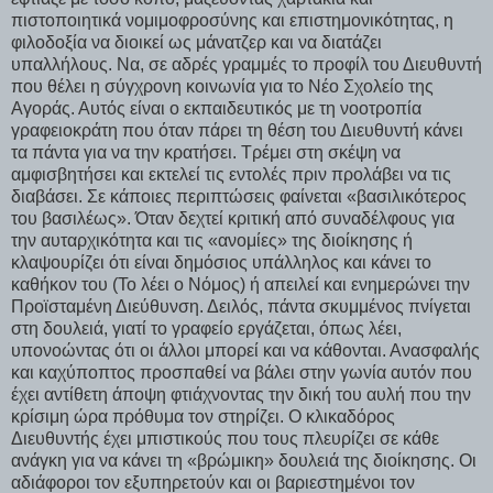
πιστοποιητικά νομιμοφροσύνης και επιστημονικότητας, η
φιλοδοξία να διοικεί ως μάνατζερ και να διατάζει
υπαλλήλους. Να, σε αδρές γραμμές το προφίλ του Διευθυντή
που θέλει η σύγχρονη κοινωνία για το Νέο Σχολείο της
Αγοράς. Αυτός είναι ο εκπαιδευτικός με τη νοοτροπία
γραφειοκράτη που όταν πάρει τη θέση του Διευθυντή κάνει
τα πάντα για να την κρατήσει. Τρέμει στη σκέψη να
αμφισβητήσει και εκτελεί τις εντολές πριν προλάβει να τις
διαβάσει. Σε κάποιες περιπτώσεις φαίνεται «βασιλικότερος
του βασιλέως». Όταν δεχτεί κριτική από συναδέλφους για
την αυταρχικότητα και τις «ανομίες» της διοίκησης ή
κλαψουρίζει ότι είναι δημόσιος υπάλληλος και κάνει το
καθήκον του (Το λέει ο Νόμος) ή απειλεί και ενημερώνει την
Προϊσταμένη Διεύθυνση. Δειλός, πάντα σκυμμένος πνίγεται
στη δουλειά, γιατί το γραφείο εργάζεται, όπως λέει,
υπονοώντας ότι οι άλλοι μπορεί και να κάθονται. Ανασφαλής
και καχύποπτος προσπαθεί να βάλει στην γωνία αυτόν που
έχει αντίθετη άποψη φτιάχνοντας την δική του αυλή που την
κρίσιμη ώρα πρόθυμα τον στηρίζει. Ο κλικαδόρος
Διευθυντής έχει μπιστικούς που τους πλευρίζει σε κάθε
ανάγκη για να κάνει τη «βρώμικη» δουλειά της διοίκησης. Οι
αδιάφοροι τον εξυπηρετούν και οι βαριεστημένοι τον