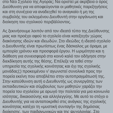
στο Νέο Σχολείο της Αγοράς; Να οριστεί με ακρίβεια ο όρος
Διεύθυνση για να αποφεύγονται οι μαθητικές παρεξηγήσεις
και στη συνέχεια να αναδειχθεί το αναγκαίο ή μη της
συμβολής του εκλεγμένου Διευθυντή στην οργάνωση και
διοίκηση του σχολικού περιβάλλοντος.
Ας ξεκινήσουμε λοιπόν από τον ιδεατό τύπο της Διεύθυνσης
μιας και προέχει αφού το σχολείο είναι κατεξοχήν χώρος
διακίνησης ιδεών και ιδεωδών. Στο ιδεώδες ή ιδεατό σχολείο
ο Διευθυντής είναι πρωτίστως ένας δάσκαλος με όραμα, με
εμπειρία χρόνου και προσφορά έργου. Η ωριμότητα και η
διάθεση για συνεισφορά στο κοινό καλό τον οδήγησε στην
διεκδίκηση αυτής της θέσης. Επέλεξε να τεθεί στην
υπηρεσία της σχολικής κοινότητας και όχι της σχολικής
μονάδας(;) προκειμένου ν’ αγωνιστεί συνολικά προς την
πορεία εκείνη που αποβλέπει στην αυτοπραγμάτωσή της.
Στην κατεύθυνση αυτή ο Διευθυντής ως συνεργάτης των
εκπαιδευτικών και σύμβουλος των μαθητών χαράζει την
πορεία του σχολείου με αρωγό την πολιτεία για μια κοινωνία
ισότητας, δικαιοσύνης και αλληλεγγύης. Με αυτό το στόχο ο
Διευθυντής για να ανταποκριθεί στις ανάγκες της σχολικής
κοινότητας κατέχει τη «μυστική συνταγή» της δημόσιας
διοίκησης, των παιδαγωγικών και της ψυχολογίας. Στο