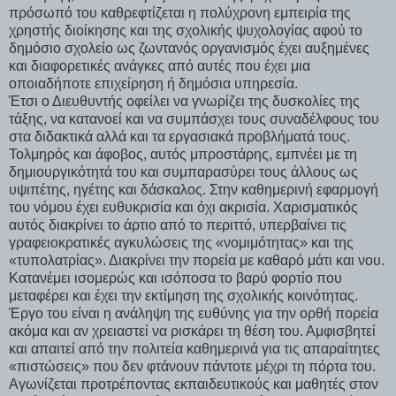
πρόσωπό του καθρεφτίζεται η πολύχρονη εμπειρία της
χρηστής διοίκησης και της σχολικής ψυχολογίας αφού το
δημόσιο σχολείο ως ζωντανός οργανισμός έχει αυξημένες
και διαφορετικές ανάγκες από αυτές που έχει μια
οποιαδήποτε επιχείρηση ή δημόσια υπηρεσία.
Έτσι ο Διευθυντής οφείλει να γνωρίζει της δυσκολίες της
τάξης, να κατανοεί και να συμπάσχει τους συναδέλφους του
στα διδακτικά αλλά και τα εργασιακά προβλήματά τους.
Τολμηρός και άφοβος, αυτός μπροστάρης, εμπνέει με τη
δημιουργικότητά του και συμπαρασύρει τους άλλους ως
υψιπέτης, ηγέτης και δάσκαλος. Στην καθημερινή εφαρμογή
του νόμου έχει ευθυκρισία και όχι ακρισία. Χαρισματικός
αυτός διακρίνει το άρτιο από το περιττό, υπερβαίνει τις
γραφειοκρατικές αγκυλώσεις της «νομιμότητας» και της
«τυπολατρίας». Διακρίνει την πορεία με καθαρό μάτι και νου.
Κατανέμει ισομερώς και ισόποσα το βαρύ φορτίο που
μεταφέρει και έχει την εκτίμηση της σχολικής κοινότητας.
Έργο του είναι η ανάληψη της ευθύνης για την ορθή πορεία
ακόμα και αν χρειαστεί να ρισκάρει τη θέση του. Αμφισβητεί
και απαιτεί από την πολιτεία καθημερινά για τις απαραίτητες
«πιστώσεις» που δεν φτάνουν πάντοτε μέχρι τη πόρτα του.
Αγωνίζεται προτρέποντας εκπαιδευτικούς και μαθητές στον