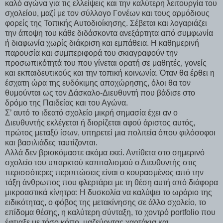
καλό αγώνα για τις ελλείψεις και την καλύτερη λειτουργία του
σχολείου, μαζί με τον σύλλογο Γονέων και τους αρμόδιους
φορείς της Τοπικής Αυτοδιοίκησης. Σέβεται και λογαριάζει
την άποψη του κάθε διδάσκοντα ανεξάρτητα από συμφωνία
ή διαφωνία χωρίς διάκριση και εμπάθεια. Η καθημερινή
παρουσία και συμπεριφορά του σκιαγραφούν την
προσωπικότητά του που γίνεται ορατή σε μαθητές, γονείς
και εκπαιδευτικούς και την τοπική κοινωνία. Όταν θα έρθει η
έσχατη ώρα της ευδόκιμης αποχώρησης, όλοι θα τον
θυμούνται ως τον Δάσκαλο-Διευθυντή που βάδισε στο
δρόμο της Παιδείας και του Αγώνα.
Σ’ αυτό το ιδεατό σχολείο μικρή σημασία έχει αν ο
Διευθυντής εκλέγεται ή διορίζεται αφού άριστος αυτός,
πρώτος μεταξύ ίσων, υπηρετεί μια πολιτεία όπου φιλόσοφοι
και βασιλιάδες ταυτίζονται.
Αλλά δεν βρισκόμαστε ακόμα εκεί. Αντίθετα στο σημερινό
σχολείο του υπαρκτού καπιταλισμού ο Διευθυντής στις
περισσότερες περιπτώσεις είναι ο κουρασμένος από την
τάξη άνθρωπος που φλερτάρει με τη θέση αυτή από διάφορα
μικροαστικά κίνητρα: Η δυσκολία να καλύψει το ωράριο της
ειδικότητας, ο φόβος της μετακίνησης σε άλλο σχολείο, το
επίδομα θέσης, η καλύτερη σύνταξη, το χοντρό portfolio που
έφτιαξε με τόσο κόπο, μαζεύοντας χαρτάκια και