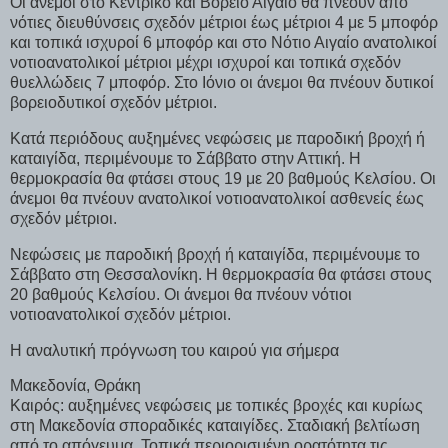
Οι άνεμοι στο Κεντρικό και Βόρειο Αιγαίο θα πνέουν από
νότιες διευθύνσεις σχεδόν μέτριοι έως μέτριοι 4 με 5 μποφόρ
και τοπικά ισχυροί 6 μποφόρ και στο Νότιο Αιγαίο ανατολικοί
νοτιοανατολικοί μέτριοι μέχρι ισχυροί και τοπικά σχεδόν
θυελλώδεις 7 μποφόρ. Στο Ιόνιο οι άνεμοι θα πνέουν δυτικοί
βορειοδυτικοί σχεδόν μέτριοι.
Κατά περιόδους αυξημένες νεφώσεις με παροδική βροχή ή
καταιγίδα, περιμένουμε το Σάββατο στην Αττική. Η
θερμοκρασία θα φτάσει στους 19 με 20 βαθμούς Κελσίου. Οι
άνεμοι θα πνέουν ανατολικοί νοτιοανατολικοί ασθενείς έως
σχεδόν μέτριοι.
Νεφώσεις με παροδική βροχή ή καταιγίδα, περιμένουμε το
Σάββατο στη Θεσσαλονίκη. Η θερμοκρασία θα φτάσει στους
20 βαθμούς Κελσίου. Οι άνεμοι θα πνέουν νότιοι
νοτιοανατολικοί σχεδόν μέτριοι.
Η αναλυτική πρόγνωση του καιρού για σήμερα
Μακεδονία, Θράκη
Καιρός: αυξημένες νεφώσεις με τοπικές βροχές και κυρίως
στη Μακεδονία σποραδικές καταιγίδες. Σταδιακή βελτίωση
από το απόγευμα. Τοπικά περιορισμένη ορατότητα τις