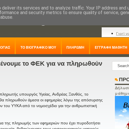
deliver its services and to analyze traffic. Your IP address and
formance and security metrics to ensure quality of service, ge
nline.gr
 abuse.
Γιατί ν
ΟΓΙΑΣ
ΤΟ ΒΙΟΓΡΑΦΙΚΟ ΜΟΥ
ΠΛΗΡΩΜΗ
ΕΓΓΡΑΦΗ ΜΑΘΗΤΗ
μένουμε το ΦΕΚ για να πληρωθούν
ΠΡΟ
Δήλωσε
μάθημ
απληρωτής υπουργός Υγείας, Ανδρέας Ξανθός, το
ν θα πληρωθούν άμεσα οι εφημερίες λόγω της απόσυρσης
ν του ΥΥΚΑ από το νομοσχέδιο γαι την ανθρωπιστική
μα της πληρωμής των εφημεριών που έχει πυροδοτήσει
σοκομεία, βεβαιώνονατς τους νοσοκομειακούς γιατρούς