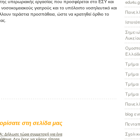
 της υπερωριακής εργασίας που προσφέρεται στο ΕΣΥ και
edu4u.g
 νοσοκομειακούς γιατρούς και το υπόλοιπο νοσηλευτικό και
Πανελλ
λουν τεράστια προσπάθεια, ώστε να κρατηθεί όρθιο το
ας.
Ιστοτό
Σημειώ
Λυκείο
Ομοσπο
Ελλάδ
Τμήμα 
Τμήμα 
Τμήμα 
Τμήμα 
Πανελλ
blog ε
ρίσατε στη σελίδα μας
Πεντα
Σχολικ
 Δήλωσε τώρα συμμετοχή για ένα
θημα. Δεν έχεις να χάσεις τίποτα.