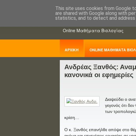
This site uses cookies from Google to 
are shared with Google along with per
ΒΙΟΛΟΓΙΑo
statistics, and to detect and address
Online Μαθήματα Βιολογίας
ΑΡΧΙΚΗ
ONLINE ΜΑΘΗΜΑΤΑ ΒΙΟΛ
Ανδρέας Ξανθός: Ανα
ΠΑΝΕΛΛΑΔΙΚΕΣ
κανονικά οι εφημερίες
Διαψεύδει ο αν
γεγονός ότι δε
των τροπολογιώ
κρίση…
Ο κ. Ξανθός επανήλθε απόψε στο θέ
ακόμα και επισχέσεις εργασίας σε νο