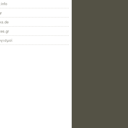
.info
gr
nks.de
tes.gr
ογισμοί