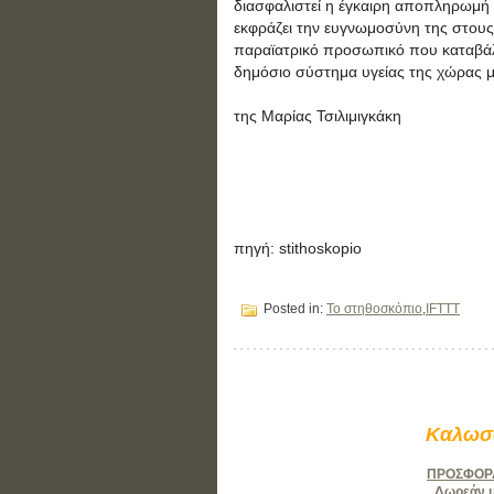
διασφαλιστεί η έγκαιρη αποπληρωμή
εκφράζει την ευγνωμοσύνη της στους
παραϊατρικό προσωπικό που καταβάλ
δημόσιο σύστημα υγείας της χώρας μ
της Μαρίας Τσιλιμιγκάκη
πηγή: stithoskopio
Posted in:
Το στηθοσκόπιο
,
IFTTT
Καλωσο
ΠΡΟΣΦΟΡΑ:
Δωρεάν μά