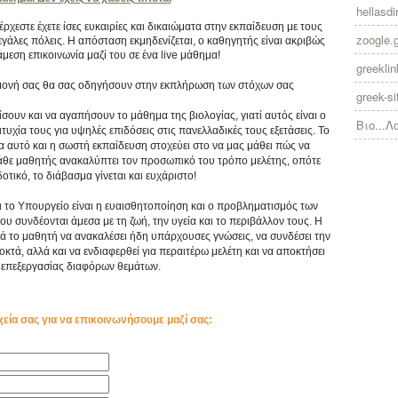
hellasdir
χεστε έχετε ίσες ευκαιρίες και δικαιώματα στην εκπαίδευση με τους
zoogle.
γάλες πόλεις. Η απόσταση εκμηδενίζεται, ο καθηγητής είναι ακριβώς
άμεση επικοινωνία μαζί του σε ένα live μάθημα!
greekli
πιμονή σας θα σας οδηγήσουν στην εκπλήρωση των στόχων σας
greek-si
ίσουν και να αγαπήσουν το μάθημα της βιολογίας, γιατί αυτός είναι ο
Βιο...Λ
υχία τους για υψηλές επιδόσεις στις πανελλαδικές τους εξετάσεις. Το
ια αυτό και η σωστή εκπαίδευση στοχεύει στο να μας μάθει πώς να
κάθε μαθητής ανακαλύπτει τον προσωπικό του τρόπο μελέτης, οπότε
τικό, το διάβασμα γίνεται και ευχάριστο!
ι το Υπουργείο είναι η ευαισθητοποίηση και ο προβληματισμός των
συνδέονται άμεσα με τη ζωή, την υγεία και το περιβάλλον τους. Η
ά το μαθητή να ανακαλέσει ήδη υπάρχουσες γνώσεις, να συνδέσει την
κτά, αλλά και να ενδιαφερθεί για περαιτέρω μελέτη και να αποκτήσει
επεξεργασίας διαφόρων θεμάτων.
χεία σας για να επικοινωνήσουμε μαζί σας: