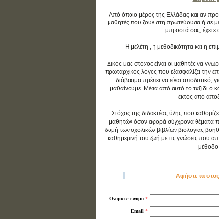
Από όποιο μέρος της Ελλάδας και αν προέρ
μαθητές που ζουν στη πρωτεύουσα ή σε με
μπροστά σας, έχετε 
Η μελέτη , η μεθοδικότητα και η ε
Δικός μας στόχος είναι οι μαθητές να γνωρ
πρωταρχικός λόγος που εξασφαλίζει την επιτ
διάβασμα πρέπει να είναι αποδοτικό, γ
μαθαίνουμε. Μέσα από αυτό το ταξίδι ο 
εκτός από αποδο
Στόχος της διδακτέας ύλης που καθορίζε
μαθητών όσον αφορά σύγχρονα θέματα που 
δομή των σχολικών βιβλίων βιολογίας βοηθ
καθημερινή του ζωή με τις γνώσεις που απο
μέθοδο 
Αφήστε τα στοι
*
Ονοματεπώνυμο
*
Email