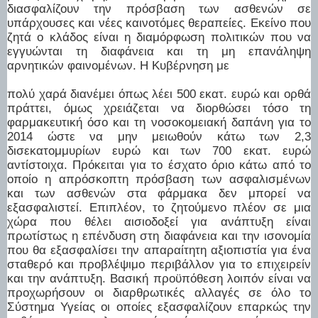
διασφαλίζουν την πρόσβαση των ασθενών σε
υπάρχουσες και νέες καινοτόμες θεραπείες.
Εκείνο που
ζητά ο κλάδος είναι η διαμόρφωση πολιτικών που να
εγγυώνται τη διαφάνεια και τη μη επανάληψη
αρνητικών φαινομένων. Η Κυβέρνηση με
πολύ χαρά διανέμει όπως λέει 500 εκατ. ευρώ και ορθά
πράττει, όμως χρειάζεται να διορθώσει τόσο τη
φαρμακευτική όσο και τη νοσοκομειακή δαπάνη για το
2014 ώστε να μην μειωθούν κάτω των 2,3
δισεκατομμυρίων ευρώ και των 700 εκατ. ευρώ
αντίστοιχα.
Πρόκειται για το έσχατο όριο κάτω από το
οποίο η απρόσκοπτη πρόσβαση των ασφαλισμένων
και των ασθενών στα φάρμακα δεν μπορεί να
εξασφαλιστεί. Επιπλέον, το ζητούμενο πλέον σε μια
χώρα που θέλει αισιοδοξεί για ανάπτυξη είναι
πρωτίστως η επένδυση στη διαφάνεια και την ισονομία
που θα εξασφαλίσει την απαραίτητη αξιοπιστία για ένα
σταθερό και προβλέψιμο περιβάλλον για το επιχειρείν
και την ανάπτυξη. Βασική προϋπόθεση λοιπόν είναι να
προχωρήσουν οι διαρθρωτικές αλλαγές σε όλο το
Σύστημα Υγείας οι οποίες εξασφαλίζουν επαρκώς την