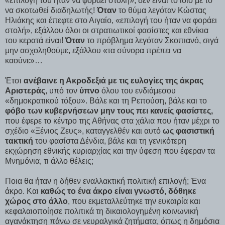
«επιλογή του ήταν να φοράει στολή», δεν είναι το ίδιο με το
να σκοτωθεί διαδηλωτής!
Όταν
το θύμα λεγόταν Κώστας
Ηλιάκης και έπεφτε στο Αιγαίο, «επιλογή του ήταν να φοράει
στολή», εξάλλου όλοι οι στρατιωτικοί φασίστες και εθνίκια
του κερατά είναι!
Όταν
το πρόβλημα λεγόταν Σκοπιανό, σιγά
μην ασχοληθούμε, εξάλλου «τα σύνορα πρέπει να
καούνε»…
Έτσι
ανέβαινε η Ακροδεξιά με τις ευλογίες της άκρας
Αριστεράς
, υπό τον
ύπνο
όλου του ενδιάμεσου
«δημοκρατικού τόξου». Βάλε και τη Ρεπούση, βάλε και το
φόβο
των κυβερνήσεων μην τους πει κανείς φασίστες,
που έφερε το κέντρο της Αθήνας στα χάλια που ήταν μέχρι το
σχέδιο «Ξένιος Ζευς», καταγγελθέν και αυτό
ως φασιστική
τακτική
του φασίστα Δένδια, βάλε και τη γενικότερη
εκχώρηση εθνικής κυριαρχίας και την ύφεση που έφεραν τα
Μνημόνια, τι άλλο θέλεις;
Ποια θα ήταν η δήθεν εναλλακτική πολιτική επιλογή; Ένα
άκρο. Και
καθώς το ένα άκρο είναι γνωστό, δόθηκε
χώρος στο άλλο
, που εκμεταλλεύτηκε την ευκαιρία και
κεφαλαιοποίησε πολιτικά τη δικαιολογημένη κοινωνική
αγανάκτηση πάνω σε νευραλγικά ζητήματα, όπως η δημόσια