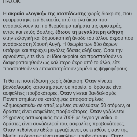
ΠΑΣΟΚ.
Η
ακραία
«
λογική
»
της ισοπέδωσης
χωρίς διάκριση, που
εφαρμόστηκε επί δεκαετίες από το ένα άκρο που
ενσαρκώνουν τα πιο θερμόαιμα τμήματα της αριστεράς,
εντός και εκτός Βουλής,
έδωσε τη μεγαλύτερη ώθηση
στην εκλογική και δημοσκοπική άνοδο του άλλου άκρου που
ενσάρκωσε η Χρυσή Αυγή. Η θεωρία των δύο άκρων
υπάρχει και περιέχει μεγάλες δόσεις αλήθειας. Όσοι την
αρνούνται, είτε είναι οι ίδιοι ακραίοι και προσπαθούν να
διαφοροποιηθούν ως καλύτερο άκρο από το άλλο, είτε
προσπαθούν να επαναπατρίσουν χαμένους ψηφοφόρους.
Τι θα πει ισοπέδωση χωρίς διάκριση;
Όταν
γίνεται
βανδαλισμός καταστημάτων σε πορεία, οι δράστες είναι
ασφαλίτες προβοκάτορες.
Όταν
γίνεται βανδαλισμός
Πανεπιστημίων σε καταλήψεις αποφασισμένες
«δημοκρατικά» σε απαξιωμένες συνελεύσεις 50 ατόμων, οι
δράστες είναι ασφαλίτες προβοκάτορες.
Όταν
γαζώνεται
25χρονος αστυνομικός των 700€ με έγγυο γυναίκα, οι
δράστες είναι συνάδελφοί του, ασφαλίτες προβοκάτορες.
Όταν
πεθαίνουν αθώοι εργαζόμενοι, σε επιθέσεις σαν της
Marfin, οι δράστες είναι ασφαλίτες προβοκάτορες.
Όταν