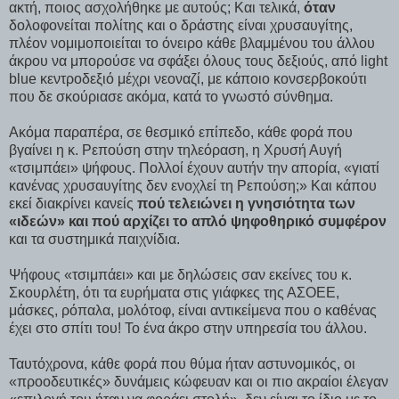
ακτή, ποιος ασχολήθηκε με αυτούς; Και τελικά,
όταν
δολοφονείται πολίτης και ο δράστης είναι χρυσαυγίτης,
πλέον νομιμοποιείται το όνειρο κάθε βλαμμένου του άλλου
άκρου να μπορούσε να σφάξει όλους τους δεξιούς, από light
blue κεντροδεξιό μέχρι νεοναζί, με κάποιο κονσερβοκούτι
που δε σκούριασε ακόμα, κατά το γνωστό σύνθημα.
Ακόμα παραπέρα, σε θεσμικό επίπεδο, κάθε φορά που
βγαίνει η κ. Ρεπούση στην τηλεόραση, η Χρυσή Αυγή
«τσιμπάει» ψήφους. Πολλοί έχουν αυτήν την απορία, «γιατί
κανένας χρυσαυγίτης δεν ενοχλεί τη Ρεπούση;» Και κάπου
εκεί διακρίνει κανείς
πού τελειώνει η γνησιότητα των
«
ιδεών
»
και πού αρχίζει το απλό ψηφοθηρικό συμφέρον
και τα συστημικά παιχνίδια.
Ψήφους «τσιμπάει» και με δηλώσεις σαν εκείνες του κ.
Σκουρλέτη, ότι τα ευρήματα στις γιάφκες της ΑΣΟΕΕ,
μάσκες, ρόπαλα, μολότοφ, είναι αντικείμενα που ο καθένας
έχει στο σπίτι του! Το ένα άκρο στην υπηρεσία του άλλου.
Ταυτόχρονα, κάθε φορά που θύμα ήταν αστυνομικός, οι
«προοδευτικές» δυνάμεις κώφευαν και οι πιο ακραίοι έλεγαν