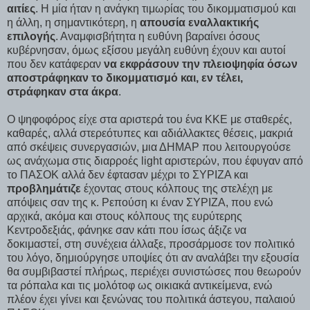
αιτίες
. Η μία ήταν η ανάγκη τιμωρίας του δικομματισμού και
η άλλη, η σημαντικότερη, η
απουσία εναλλακτικής
επιλογής
. Αναμφισβήτητα η ευθύνη βαραίνει όσους
κυβέρνησαν, όμως εξίσου μεγάλη ευθύνη έχουν και αυτοί
που δεν κατάφεραν
να εκφράσουν την πλειοψηφία όσων
αποστράφηκαν το δικομματισμό και, εν τέλει,
στράφηκαν στα άκρα
.
Ο ψηφοφόρος είχε στα αριστερά του ένα ΚΚΕ με σταθερές,
καθαρές, αλλά στερεότυπες και αδιάλλακτες θέσεις, μακριά
από σκέψεις συνεργασιών, μια ΔΗΜΑΡ που λειτουργούσε
ως ανάχωμα στις διαρροές light αριστερών, που έφυγαν από
το ΠΑΣΟΚ αλλά δεν έφτασαν μέχρι το ΣΥΡΙΖΑ και
προβλημάτιζε
έχοντας στους κόλπους της στελέχη με
απόψεις σαν της κ. Ρεπούση κι έναν ΣΥΡΙΖΑ, που ενώ
αρχικά, ακόμα και στους κόλπους της ευρύτερης
Κεντροδεξιάς, φάνηκε σαν κάτι που ίσως άξιζε να
δοκιμαστεί, στη συνέχεια άλλαξε, προσάρμοσε τον πολιτικό
του λόγο, δημιούργησε υποψίες ότι αν αναλάβει την εξουσία
θα συμβιβαστεί πλήρως, περιέχει συνιστώσες που θεωρούν
τα ρόπαλα και τις μολότοφ ως οικιακά αντικείμενα, ενώ
πλέον έχει γίνει και ξενώνας του πολιτικά άστεγου, παλαιού