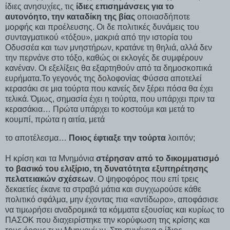
ίδιες ανησυχίες, τις
ίδιες επισημάνσεις για το
αυτονόητο, την καταδίκη της βίας
οποιασδήποτε
μορφής και προέλευσης. Οι δε πολιτικές δυνάμεις του
συνταγματικού «τόξου», μακριά από την ιστορία του
Οδυσσέα και των μνηστήρων, κρατάνε τη θηλιά, αλλά δεν
την περνάνε στο τόξο, καθώς οι εκλογές δε συμφέρουν
κανέναν. Οι εξελίξεις θα εξαρτηθούν από τα δημοσκοπικά
ευρήματα.Το γεγονός της δολοφονίας Φύσσα αποτελεί
κερασάκι σε μια τούρτα που κανείς δεν ξέρει πόσα θα έχει
τελικά. Όμως, σημασία έχει η τούρτα, που υπάρχει πριν τα
κερασάκια… Πρώτα υπάρχει το κοστούμι και μετά το
κουμπί, πρώτα η αιτία, μετά
το αποτέλεσμα…
Ποιος έφτιαξε την τούρτα
λοιπόν;
Η κρίση και τα Μνημόνια
στέρησαν από το δικομματισμό
το βασικό του ελιξίριο, τη δυνατότητα εξυπηρέτησης
πελατειακών σχέσεων
. Ο ψηφοφόρος που επί τρεις
δεκαετίες έκανε τα στραβά μάτια και συγχωρούσε κάθε
πολιτικό σφάλμα, μην έχοντας πια «αντίδωρο», αποφάσισε
να τιμωρήσει αναδρομικά τα κόμματα εξουσίας και κυρίως το
ΠΑΣΟΚ που διαχειρίστηκε την κορύφωση της κρίσης και