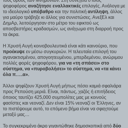
τους όρους των Μνημονίων. Στη συνέχεια ο ίδιος
ψηφοφόρος
αναζήτησε εναλλακτικές
επιλογές. Ανάλογα με
το ιδεολογικό
υπόβαθρο
και την πολιτική
αντίληψη
, άλλος
για μαύρο τράβηξε κι άλλος για συνιστώσες. ΑνεξΕλ και
ΔημΑρ, λειτούργησαν στο μέτρο του εφικτού ως
αποσβεστήρες κραδασμών, ως ανάχωμα στη διαρροή προς
τα άκρα.
Η Χρυσή Αυγή κοινοβουλευτικά είναι κάτι καινούριο, που
προέκυψε
εν μέσω συγκυριών. Η τελευταία επιλογή του
αγανακτισμένου, απογοητευμένου, μπερδεμένου, ανώριμου
πολλές φορές ψηφοφόρου,
για να
«
τη σπάσει
»
στο
σύστημα, να
«
πυροβολήσει
»
το σύστημα, να
«
τα κάνει
όλα π…..α
».
Άλλοι ψηφίζουν Χρυσή Αυγή μήπως πέσει καμιά σφαλιάρα
προς Ρεπούση μεριά. Είναι, πάντως, χαζός ή επιτήδειος
όποιος ταυτίζει 425,000 συμπολίτες μας με κοινούς
φασίστες και νεοναζί. Δεν είναι 15% νεοναζί οι Έλληνες, αν
το πιστέψουμε αυτό, το επόμενο βήμα είναι να σφαχτούμε
μεταξύ μας…
Το συγκεκριμένο άκρο γιγαντώθηκε δημοσκοπικά από
δύο