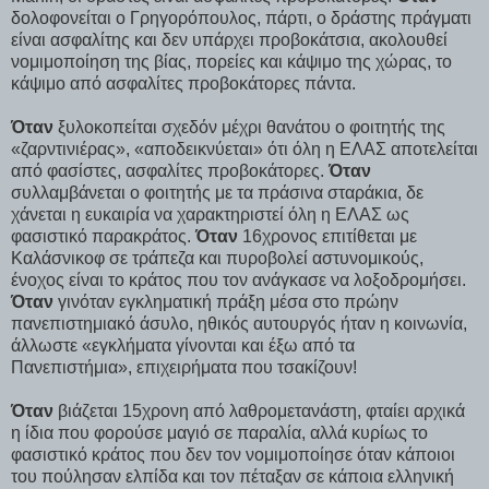
δολοφονείται ο Γρηγορόπουλος, πάρτι, ο δράστης πράγματι
είναι ασφαλίτης και δεν υπάρχει προβοκάτσια, ακολουθεί
νομιμοποίηση της βίας, πορείες και κάψιμο της χώρας, το
κάψιμο από ασφαλίτες προβοκάτορες πάντα.
Όταν
ξυλοκοπείται σχεδόν μέχρι θανάτου ο φοιτητής της
«ζαρντινιέρας», «αποδεικνύεται» ότι όλη η ΕΛΑΣ αποτελείται
από φασίστες, ασφαλίτες προβοκάτορες.
Όταν
συλλαμβάνεται ο φοιτητής με τα πράσινα σταράκια, δε
χάνεται η ευκαιρία να χαρακτηριστεί όλη η ΕΛΑΣ ως
φασιστικό παρακράτος.
Όταν
16χρονος επιτίθεται με
Καλάσνικοφ σε τράπεζα και πυροβολεί αστυνομικούς,
ένοχος είναι το κράτος που τον ανάγκασε να λοξοδρομήσει.
Όταν
γινόταν εγκληματική πράξη μέσα στο πρώην
πανεπιστημιακό άσυλο, ηθικός αυτουργός ήταν η κοινωνία,
άλλωστε «εγκλήματα γίνονται και έξω από τα
Πανεπιστήμια», επιχειρήματα που τσακίζουν!
Όταν
βιάζεται 15χρονη από λαθρομετανάστη, φταίει αρχικά
η ίδια που φορούσε μαγιό σε παραλία, αλλά κυρίως το
φασιστικό κράτος που δεν τον νομιμοποίησε όταν κάποιοι
του πούλησαν ελπίδα και τον πέταξαν σε κάποια ελληνική