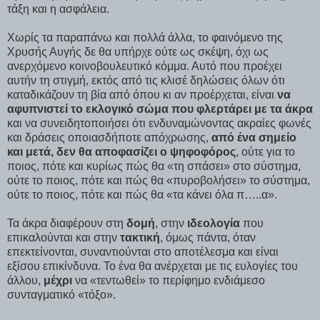
τάξη και η ασφάλεια.
Χωρίς τα παραπάνω και πολλά άλλα, το φαινόμενο της
Χρυσής Αυγής δε θα υπήρχε ούτε ως σκέψη, όχι ως
ανερχόμενο κοινοβουλευτικό κόμμα. Αυτό που προέχει
αυτήν τη στιγμή, εκτός από τις κλισέ δηλώσεις όλων ότι
καταδικάζουν τη βία από όπου κι αν προέρχεται, είναι
να
αφυπνιστεί το εκλογικό σώμα που φλερτάρει με τα άκρα
και να συνειδητοποιήσει ότι ενδυναμώνοντας ακραίες φωνές
και δράσεις οποιασδήποτε απόχρωσης,
από ένα σημείο
και μετά, δεν θα αποφασίζει ο ψηφοφόρος
, ούτε για το
ποιος, πότε και κυρίως πώς θα «τη σπάσει» στο σύστημα,
ούτε το ποιος, πότε και πώς θα «πυροβολήσει» το σύστημα,
ούτε το ποιος, πότε και πώς θα «τα κάνει όλα π…..α».
Τα άκρα διαφέρουν στη
δομή
, στην
ιδεολογία
που
επικαλούνται και στην
τακτική
, όμως πάντα, όταν
επεκτείνονται, συναντιούνται στο αποτέλεσμα και είναι
εξίσου επικίνδυνα. Το ένα θα ανέρχεται με τις ευλογίες του
άλλου,
μέχρι
να «τεντωθεί» το περίφημο ενδιάμεσο
συνταγματικό «τόξο».