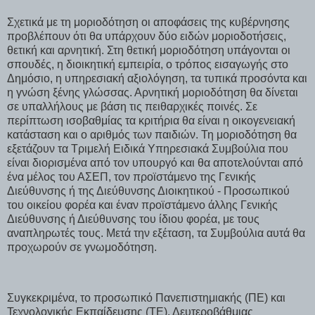
Σχετικά με τη μοριοδότηση οι αποφάσεις της κυβέρνησης
προβλέπουν ότι θα υπάρχουν δύο ειδών μοριοδοτήσεις,
θετική και αρνητική. Στη θετική μοριοδότηση υπάγονται οι
σπουδές, η διοικητική εμπειρία, ο τρόπος εισαγωγής στο
Δημόσιο, η υπηρεσιακή αξιολόγηση, τα τυπικά προσόντα και
η γνώση ξένης γλώσσας. Αρνητική μοριοδότηση θα δίνεται
σε υπαλλήλους με βάση τις πειθαρχικές ποινές. Σε
περίπτωση ισοβαθμίας τα κριτήρια θα είναι η οικογενειακή
κατάσταση και ο αριθμός των παιδιών. Τη μοριοδότηση θα
εξετάζουν τα Τριμελή Ειδικά Υπηρεσιακά Συμβούλια που
είναι διορισμένα από τον υπουργό και θα αποτελούνται από
ένα μέλος του ΑΣΕΠ, τον προϊστάμενο της Γενικής
Διεύθυνσης ή της Διεύθυνσης Διοικητικού - Προσωπικού
του οικείου φορέα και έναν προϊστάμενο άλλης Γενικής
Διεύθυνσης ή Διεύθυνσης του ίδιου φορέα, με τους
αναπληρωτές τους. Μετά την εξέταση, τα Συμβούλια αυτά θα
προχωρούν σε γνωμοδότηση.
Συγκεκριμένα, το προσωπικό Πανεπιστημιακής (ΠΕ) και
Τεχνολογικής Εκπαίδευσης (ΤΕ), Δευτεροβάθμιας