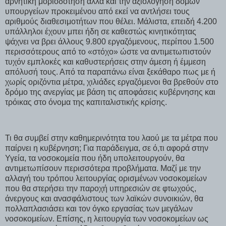
αρνητική μοριοδότηση αλλά και την αξιολόγηση δομών
υπουργείων προκειμένου από εκεί να αντλήσει τους
αριθμούς διαθεσιμοτήτων που θέλει. Μάλιστα, επειδή 4.200
υπάλληλοι έχουν μπει ήδη σε καθεστώς κινητικότητας
ψάχνει να βρει άλλους 9.800 εργαζόμενους, περίπου 1.500
περισσότερους από το «στόχο» ώστε να αντιμετωπιστούν
τυχόν εμπλοκές και καθυστερήσεις στην άμεση ή έμμεση
απόλυσή τους. Από τα παραπάνω είναι ξεκάθαρο πως με ή
χωρίς οριζόντια μέτρα, χιλιάδες εργαζόμενοι θα βρεθούν στο
δρόμο της ανεργίας με βάση τις αποφάσεις κυβέρνησης και
τρόικας στο όνομα της καπιταλιστικής κρίσης.
Τι θα συμβεί στην καθημερινότητα του λαού με τα μέτρα που
παίρνει η κυβέρνηση; Για παράδειγμα, σε ό,τι αφορά στην
Υγεία, τα νοσοκομεία που ήδη υπολειτουργούν, θα
αντιμετωπίσουν περισσότερα προβλήματα. Μαζί με την
αλλαγή του τρόπου λειτουργίας ορισμένων νοσοκομείων
που θα στερήσει την παροχή υπηρεσιών σε φτωχούς,
άνεργους και ανασφάλιστους των λαϊκών συνοικιών, θα
πολλαπλασιάσει και τον όγκο εργασίας των μεγάλων
νοσοκομείων. Επίσης, η λειτουργία των νοσοκομείων ως