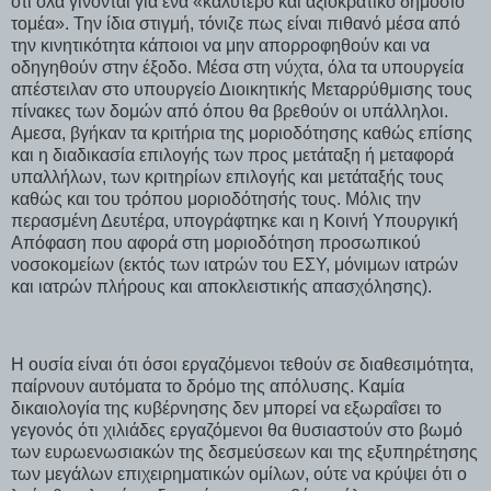
ότι όλα γίνονται για ένα «καλύτερο και αξιοκρατικό δημόσιο
τομέα». Την ίδια στιγμή, τόνιζε πως είναι πιθανό μέσα από
την κινητικότητα κάποιοι να μην απορροφηθούν και να
οδηγηθούν στην έξοδο. Μέσα στη νύχτα, όλα τα υπουργεία
απέστειλαν στο υπουργείο Διοικητικής Μεταρρύθμισης τους
πίνακες των δομών από όπου θα βρεθούν οι υπάλληλοι.
Αμεσα, βγήκαν τα κριτήρια της μοριοδότησης καθώς επίσης
και η διαδικασία επιλογής των προς μετάταξη ή μεταφορά
υπαλλήλων, των κριτηρίων επιλογής και μετάταξής τους
καθώς και του τρόπου μοριοδότησής τους. Μόλις την
περασμένη Δευτέρα, υπογράφτηκε και η Κοινή Υπουργική
Απόφαση που αφορά στη μοριοδότηση προσωπικού
νοσοκομείων (εκτός των ιατρών του ΕΣΥ, μόνιμων ιατρών
και ιατρών πλήρους και αποκλειστικής απασχόλησης).
Η ουσία είναι ότι όσοι εργαζόμενοι τεθούν σε διαθεσιμότητα,
παίρνουν αυτόματα το δρόμο της απόλυσης. Καμία
δικαιολογία της κυβέρνησης δεν μπορεί να εξωραΐσει το
γεγονός ότι χιλιάδες εργαζόμενοι θα θυσιαστούν στο βωμό
των ευρωενωσιακών της δεσμεύσεων και της εξυπηρέτησης
των μεγάλων επιχειρηματικών ομίλων, ούτε να κρύψει ότι ο