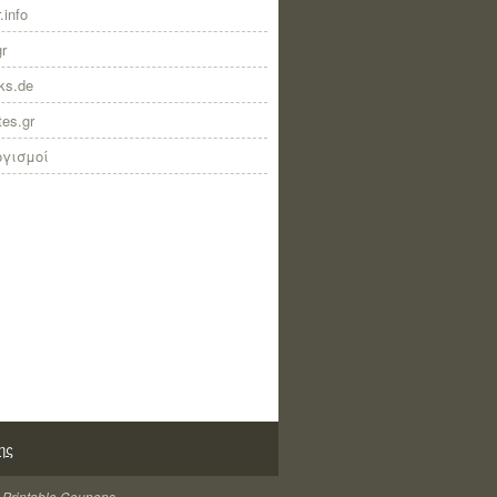
.info
gr
nks.de
tes.gr
ογισμοί
ης
 Printable Coupons