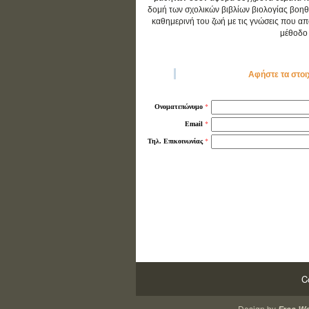
δομή των σχολικών βιβλίων βιολογίας βοηθ
καθημερινή του ζωή με τις γνώσεις που απο
μέθοδο 
Αφήστε τα στοι
*
Ονοματεπώνυμο
*
Email
*
Τηλ. Επικοινωνίας
C
Design by