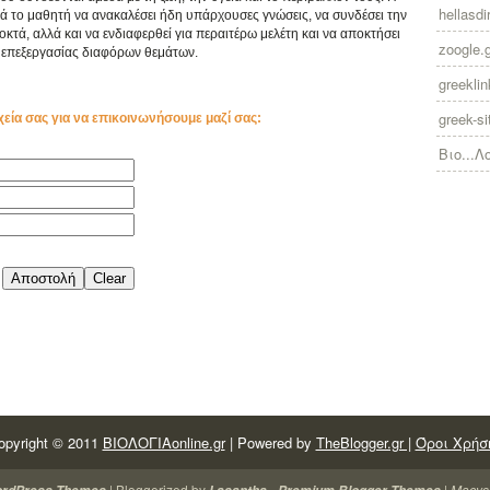
hellasdir
ά το μαθητή να ανακαλέσει ήδη υπάρχουσες γνώσεις, να συνδέσει την
κτά, αλλά και να ενδιαφερθεί για περαιτέρω μελέτη και να αποκτήσει
zoogle.
επεξεργασίας διαφόρων θεμάτων.
greekli
greek-si
χεία σας για να επικοινωνήσουμε μαζί σας:
Βιο...Λ
opyright © 2011
ΒΙΟΛΟΓΙΑonline.gr
| Powered by
TheBlogger.gr |
Όροι Χρήσ
| Bloggerized by
-
|
Macys