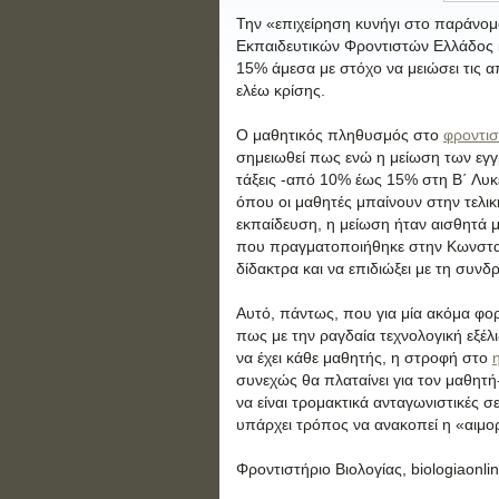
Την «επιχείρηση κυνήγι στο παράνομο
Εκπαιδευτικών Φροντιστών Ελλάδος 
15% άμεσα με στόχο να μειώσει τις α
ελέω κρίσης.
Ο μαθητικός πληθυσμός στο
φροντισ
σημειωθεί πως ενώ η μείωση των εγγ
τάξεις -από 10% έως 15% στη Β΄ Λυκε
όπου οι μαθητές μπαίνουν στην τελική
εκπαίδευση, η μείωση ήταν αισθητά μ
που πραγματοποιήθηκε στην Κωνσταν
δίδακτρα και να επιδιώξει με τη συν
Αυτό, πάντως, που για μία ακόμα φορ
πως με την ραγδαία τεχνολογική εξέλι
να έχει κάθε μαθητής, η στροφή στο
συνεχώς θα πλαταίνει για τον μαθητή-φ
να είναι τρομακτικά ανταγωνιστικές σ
υπάρχει τρόπος να ανακοπεί η «αιμο
Φροντιστήριο Βιολογίας, biologiaonlin