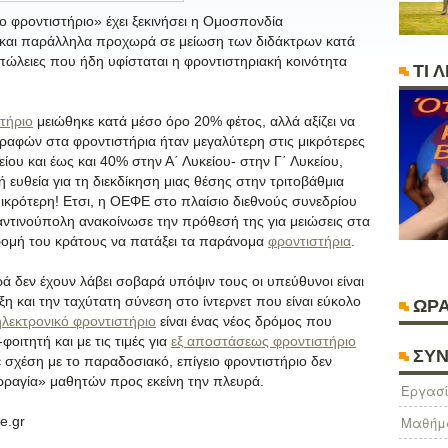
 φροντιστήριο» έχει ξεκινήσει η Ομοσπονδία
και παράλληλα προχωρά σε μείωση των διδάκτρων κατά
πώλειες που ήδη υφίσταται η φροντιστηριακή κοινότητα
ΤΙ 
τήριο
μειώθηκε κατά μέσο όρο 20% φέτος, αλλά αξίζει να
ραφών στα φροντιστήρια ήταν μεγαλύτερη στις μικρότερες
ίου και έως και 40% στην Α΄ Λυκείου- στην Γ΄ Λυκείου,
 ευθεία για τη διεκδίκηση μιας θέσης στην τριτοβάθμια
ικρότερη! Ετσι, η ΟΕΦΕ στο πλαίσιο διεθνούς συνεδρίου
τινούπολη ανακοίνωσε την πρόθεσή της για μειώσεις στα
δρομή του κράτους να πατάξει τα παράνομα
φροντιστήρια
.
ά δεν έχουν λάβει σοβαρά υπόψιν τους οι υπεύθυνοι είναι
ξη και την ταχύτατη σύνεση στο ίντερνετ που είναι εύκολο
ΩΡΑ
ηλεκτρονικό φροντιστήριο
είναι ένας νέος δρόμος που
οιτητή και με τις τιμές για
εξ αποστάσεως φροντιστήριο
ΣΥΝ
ε σχέση με το παραδοσιακό, επίγειο φροντιστήριο δεν
ρραγία» μαθητών προς εκείνη την πλευρά.
Eργασί
e.gr
Μαθήμ