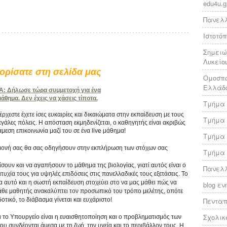
edu4u.g
Πανελλ
Ιστοτό
Σημειώ
Λυκείο
ρίσατε στη σελίδα μας
Ομοσπο
Ελλάδ
 Δήλωσε τώρα συμμετοχή για ένα
θημα. Δεν έχεις να χάσεις τίποτα.
Τμήμα 
χεστε έχετε ίσες ευκαιρίες και δικαιώματα στην εκπαίδευση με τους
Τμήμα 
γάλες πόλεις. Η απόσταση εκμηδενίζεται, ο καθηγητής είναι ακριβώς
άμεση επικοινωνία μαζί του σε ένα live μάθημα!
Τμήμα 
πιμονή σας θα σας οδηγήσουν στην εκπλήρωση των στόχων σας
Τμήμα 
ίσουν και να αγαπήσουν το μάθημα της βιολογίας, γιατί αυτός είναι ο
Πανελλ
υχία τους για υψηλές επιδόσεις στις πανελλαδικές τους εξετάσεις. Το
ια αυτό και η σωστή εκπαίδευση στοχεύει στο να μας μάθει πώς να
blog ε
κάθε μαθητής ανακαλύπτει τον προσωπικό του τρόπο μελέτης, οπότε
τικό, το διάβασμα γίνεται και ευχάριστο!
Πεντα
Σχολικ
ι το Υπουργείο είναι η ευαισθητοποίηση και ο προβληματισμός των
συνδέονται άμεσα με τη ζωή, την υγεία και το περιβάλλον τους. Η