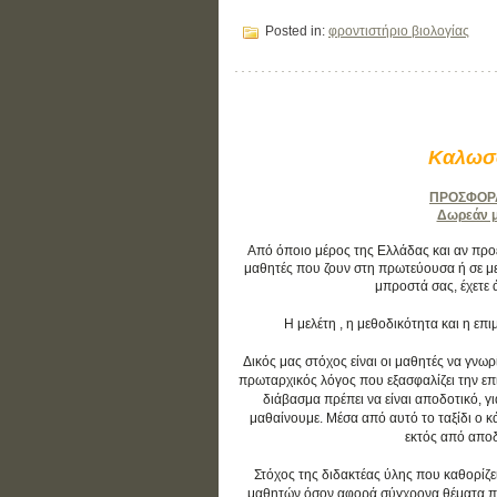
Posted in:
φροντιστήριο βιολογίας
Καλωσο
ΠΡΟΣΦΟΡΑ:
Δωρεάν μά
Από όποιο μέρος της Ελλάδας και αν προέρ
μαθητές που ζουν στη πρωτεύουσα ή σε με
μπροστά σας, έχετε 
Η μελέτη , η μεθοδικότητα και η ε
Δικός μας στόχος είναι οι μαθητές να γνωρ
πρωταρχικός λόγος που εξασφαλίζει την επιτ
διάβασμα πρέπει να είναι αποδοτικό, γ
μαθαίνουμε. Μέσα από αυτό το ταξίδι ο 
εκτός από αποδο
Στόχος της διδακτέας ύλης που καθορίζε
μαθητών όσον αφορά σύγχρονα θέματα που 