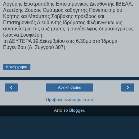
Αργύρης Ευστρατιάδης Επιστημονικός Διευθυντής ΙΙΒΕΑΑ,
Λευτέρης Ζούρος Ομότιμος καθηγητής Πανεπιστημίου
Κρήτης και Μπάμπης Σαββάκης πρόεδρος και
Επιστημονικός Διευθυντής Ιδρύματος Φλέμινγκ και ως
συντονίστρια της συζήτησης η συνάδελφος-δημοσιογράφος
Ιωάννα Σουφλέρη.
τη ΔΕΥΤΕΡΑ 19 Δεκεμβρίου στις 6.30μμ στο Ίδρυμα
Ευγενίδου (Λ. Συγγρού 387)
Κοινή χρήση
‹
›
Αρχική σελίδα
Προβολή έκδοσης ιστού
Από το
Blogger
.