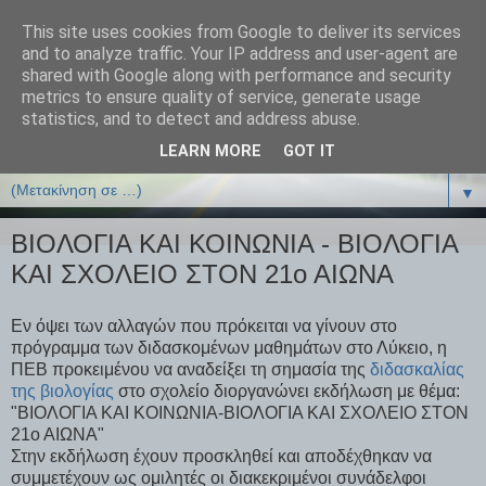
This site uses cookies from Google to deliver its services
ΒΙΟΛΟΓΙΑonline.gr
and to analyze traffic. Your IP address and user-agent are
shared with Google along with performance and security
metrics to ensure quality of service, generate usage
Online Μαθήματα Βιολογίας
statistics, and to detect and address abuse.
LEARN MORE
GOT IT
▼
▼
ΒΙΟΛΟΓΙΑ ΚΑΙ ΚΟΙΝΩΝΙΑ - ΒΙΟΛΟΓΙΑ
ΚΑΙ ΣΧΟΛΕΙΟ ΣΤΟΝ 21ο ΑΙΩΝΑ
Εν όψει των αλλαγών που πρόκειται να γίνουν στο
πρόγραμμα των διδασκομένων μαθημάτων στο Λύκειο, η
ΠΕΒ προκειμένου να αναδείξει τη σημασία της
διδασκαλίας
της βιολογίας
στο σχολείο διοργανώνει εκδήλωση με θέμα:
"ΒΙΟΛΟΓΙΑ ΚΑΙ ΚΟΙΝΩΝΙΑ-ΒΙΟΛΟΓΙΑ ΚΑΙ ΣΧΟΛΕΙΟ ΣΤΟΝ
21ο ΑΙΩΝΑ"
Στην εκδήλωση έχουν προσκληθεί και αποδέχθηκαν να
συμμετέχουν ως ομιλητές οι διακεκριμένοι συνάδελφοι